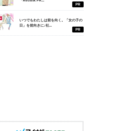
「Rethink PR...
PR
いつでもわたしは前を向く。「女の子の
日」を前向きに♪社...
PR