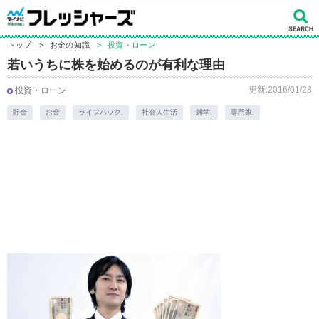
トップ
>
お金の知識
>
投資・ローン
若いうちに株を始めるのが有利な理由
更新:2016/01/28
投資・ローン
貯金
お金
ライフハック.
社会人生活
雑学.
専門家.