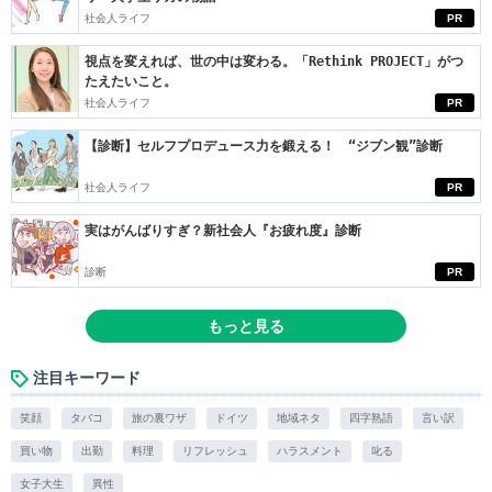
社会人ライフ
PR
視点を変えれば、世の中は変わる。「Rethink PROJECT」がつ
たえたいこと。
社会人ライフ
PR
【診断】セルフプロデュース力を鍛える！ “ジブン観”診断
社会人ライフ
PR
実はがんばりすぎ？新社会人『お疲れ度』診断
診断
PR
もっと見る
注目キーワード
笑顔
タバコ
旅の裏ワザ
ドイツ
地域ネタ
四字熟語
言い訳
買い物
出勤
料理
リフレッシュ
ハラスメント
叱る
女子大生
異性