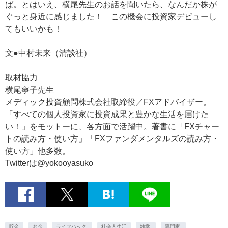
ば。とはいえ、横尾先生のお話を聞いたら、なんだか株が
ぐっと身近に感じました！ この機会に投資家デビューし
てもいいかも！
文●中村未来（清談社）
取材協力
横尾寧子先生
メディック投資顧問株式会社取締役／FXアドバイザー。
「すべての個人投資家に投資成果と豊かな生活を届けた
い！」をモットーに、各方面で活躍中。著書に「FXチャー
トの読み方・使い方」「FXファンダメンタルズの読み方・
使い方」他多数。
Twitterは@yokooyasuko
貯金
お金
ライフハック.
社会人生活
雑学.
専門家.