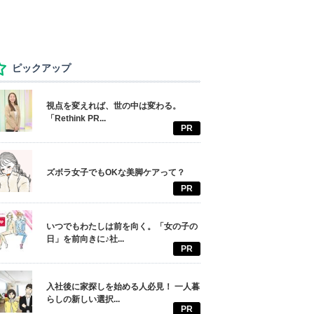
ピックアップ
視点を変えれば、世の中は変わる。
「Rethink PR...
PR
ズボラ女子でもOKな美脚ケアって？
PR
いつでもわたしは前を向く。「女の子の
日」を前向きに♪社...
PR
入社後に家探しを始める人必見！ 一人暮
らしの新しい選択...
PR