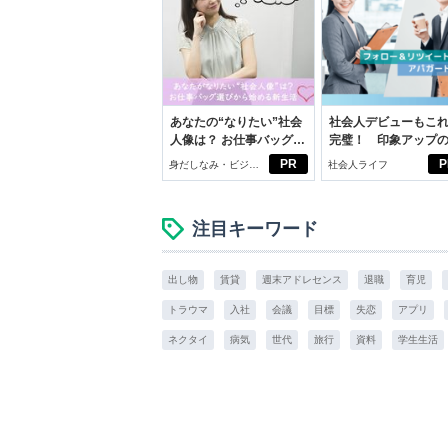
あなたの“なりたい”社会
社会人デビューもこ
人像は？ お仕事バッグ選
完璧！ 印象アップ
びから始める新生活
ルフプロデュース術
PR
P
身だしなみ・ビジネ
社会人ライフ
スアイテム
注目キーワード
出し物
賃貸
週末アドレセンス
退職
育児
トラウマ
入社
会議
目標
失恋
アプリ
ネクタイ
病気
世代
旅行
資料
学生生活