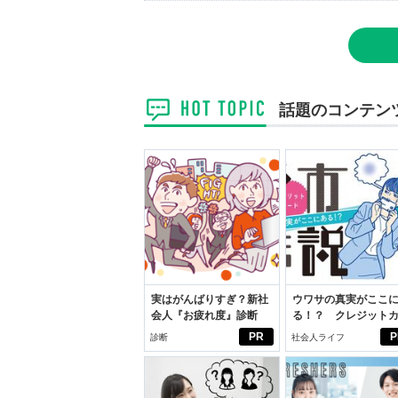
話題のコンテン
実はがんばりすぎ？新社
ウワサの真実がここ
会人『お疲れ度』診断
る！？ クレジット
ドの都市伝説
PR
P
診断
社会人ライフ