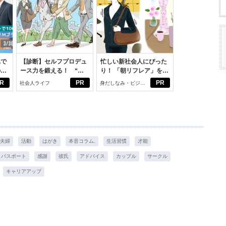
れで
【診断】セルフプロデュ
忙しい新社会人にぴった
のセ
ース力を鍛える！ “ジ
り！ 「朝リフレア」をは
ブン観”診断
じめよう。しっかりニオ
R
PR
PR
社会人ライフ
身だしなみ・ビジネ
イケアして24時間快適。
スアイテム
夫婦
活動
はがき
本音コラム.
生活習慣
才能
パスポート
感謝
彼氏
アドバイス
カップル
サークル
キャリアアップ