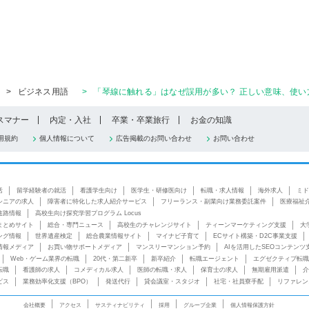
>
ビジネス用語
>
「琴線に触れる」はなぜ誤用が多い？ 正しい意味、使い
スマナー
内定・入社
卒業・卒業旅行
お金の知識
用規約
個人情報について
広告掲載のお問い合わせ
お問い合わせ
活
留学経験者の就活
看護学生向け
医学生・研修医向け
転職・求人情報
海外求人
ミド
シニアの求人
障害者に特化した求人紹介サービス
フリーランス・副業向け業務委託案件
医療福祉
進路情報
高校生向け探究学習プログラム Locus
まとめサイト
総合・専門ニュース
高校生のチャレンジサイト
ティーンマーケティング支援
大
ング情報
世界遺産検定
総合農業情報サイト
マイナビ子育て
ECサイト構築・D2C事業支援
情報メディア
お買い物サポートメディア
マンスリーマンション予約
AIを活用したSEOコンテンツ
Web・ゲーム業界の転職
20代・第二新卒
新卒紹介
転職エージェント
エグゼクティブ転職
転職
看護師の求人
コメディカル求人
医師の転職・求人
保育士の求人
無期雇用派遣
介
ビス
業務効率化支援（BPO）
発送代行
貸会議室・スタジオ
社宅・社員寮手配
リファレン
会社概要
アクセス
サスティナビリティ
採用
グループ企業
個人情報保護方針