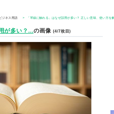
ビジネス用語
>
「琴線に触れる」はなぜ誤用が多い？ 正しい意味、使い方を解
が多い？...
の画像
(4/7枚目)