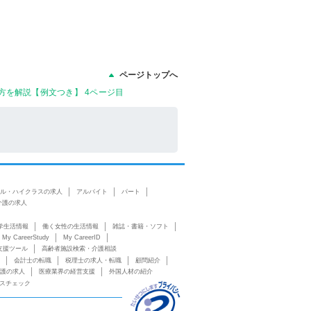
ページトップへ
方を解説【例文つき】 4ページ目
ル・ハイクラスの求人
アルバイト
パート
介護の求人
学生活情報
働く女性の生活情報
雑誌・書籍・ソフト
My CareerStudy
My CareerID
支援ツール
高齢者施設検索・介護相談
会計士の転職
税理士の求人・転職
顧問紹介
護の求人
医療業界の経営支援
外国人材の紹介
スチェック