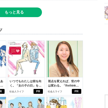
もっと見る
ツ
にあ
いつでもわたしは前を向
視点を変えれば、世の中
カー
く。「女の子の日」を前
は変わる。「Rethink
向きに♪社会人エリ・大
PROJECT」がつたえた
R
PR
PR
社会人ライフ
社会人ライフ
学生リカの物語
いこと。