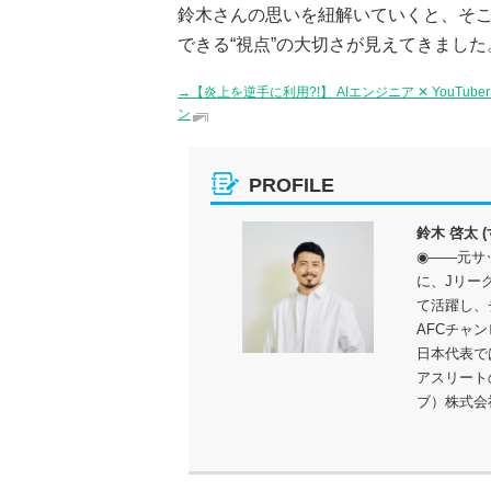
鈴木さんの思いを紐解いていくと、そ
できる“視点”の大切さが見えてきました
→【炎上を逆手に利用?!】 AIエンジニア ✕ YouTub
ン
PROFILE
鈴木 啓太 
◉――元サ
に、Jリー
て活躍し、
AFCチャ
日本代表で
アスリート
ブ）株式会