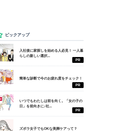
ピックアップ
入社後に家探しを始める人必見！ 一人暮
らしの新しい選択...
PR
簡単な診断で今のお疲れ度をチェック！
PR
いつでもわたしは前を向く。「女の子の
日」を前向きに♪社...
PR
ズボラ女子でもOKな美脚ケアって？