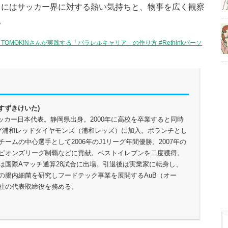
こにはサッカー界に対する熱い気持ちと、物事を広く観察
。
er TOMOKINさんが実践する「パラレルキャリア」の作り方 #Rethinkパーソ
(すずきけいた)
ッカー日本代表。静岡県出身。2000年に高校を卒業すると同時
グ浦和レッドダイヤモンズ（浦和レッズ）に加入。ボランチとし
チームの中心選手として2006年のJ1リーグ年間優勝、2007年の
ンピオンズリーグ制覇などに貢献。ベストイレブンを二度獲得。
は国際Aマッチ通算28試合に出場。引退後は実業家に転身し、
の腸内細菌を研究しフードテック事業を展開するAuB（オー
社の代表取締役を務める。