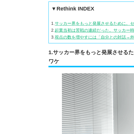
▼Rethink INDEX
1.
サッカー界をもっと発展させるために。セ
2.
起業当初は苦戦の連続だった。サッカー
3.
視点の数を増やすには「自分との対話→
1.サッカー界をもっと発展させる
ワケ