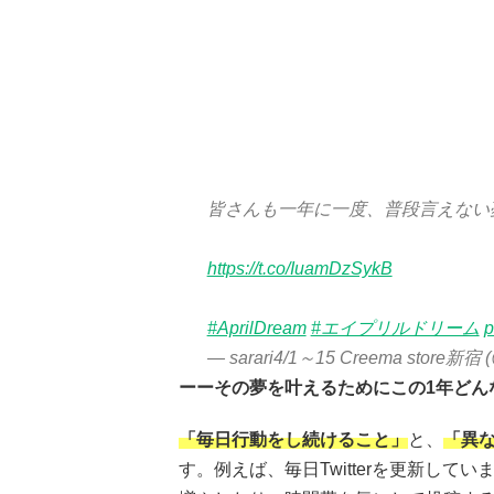
皆さんも一年に一度、普段言えない
https://t.co/IuamDzSykB
#AprilDream
#エイプリルドリーム
p
— sarari4/1～15 Creema store新宿 (
ーーその夢を叶えるためにこの1年どん
「毎日行動をし続けること」
と、
「異
す。例えば、毎日Twitterを更新し