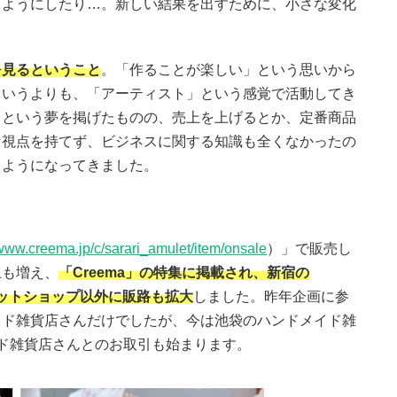
るようにしたり…。新しい結果を出すために、小さな変化
。
を見るということ
。「作ることが楽しい」という思いから
というよりも、「アーティスト」という感覚で活動してき
」という夢を掲げたものの、売上を上げるとか、定番商品
な視点を持てず、ビジネスに関する知識も全くなかったの
るようになってきました。
/www.creema.jp/c/sarari_amulet/item/onsale
）」で販売し
上も増え、
「Creema」の特集に掲載され、新宿の
ど、ネットショップ以外に販路も拡大
しました。昨年企画に参
イド雑貨店さんだけでしたが、今は池袋のハンドメイド雑
ド雑貨店さんとのお取引も始まります。