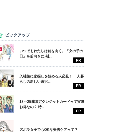
ピックアップ
いつでもわたしは前を向く。「女の子の
日」を前向きに♪社...
PR
入社後に家探しを始める人必見！ 一人暮
らしの新しい選択...
PR
18～25歳限定クレジットカードって実際
お得なの？ 特...
PR
ズボラ女子でもOKな美脚ケアって？