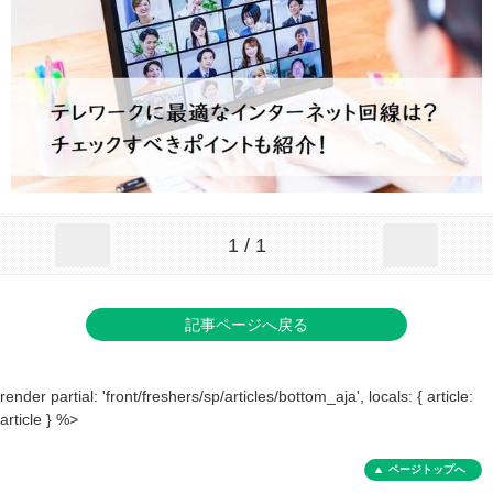
1 / 1
記事ページへ戻る
render partial: 'front/freshers/sp/articles/bottom_aja', locals: { article:
article } %>
ページトップへ