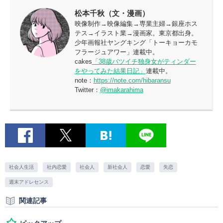
松本千秋（文・漫画）
映像制作→映像編集→専業主婦→銀座ホス
テス→イラスト業→漫画家。東京都出身。
少年画報社ヤングキング「トーキョーカモ
フラージュアワー」連載中。
cakes
「38歳バツイチ独身女がティンダー
をやってみた結果日記」
連載中。
note：
https://note.com/hibaransu
Twitter：
@imakarahima
社会人生活
社内恋愛
社会人
新社会人
恋愛
失恋
週末アドレセンス
関連記事