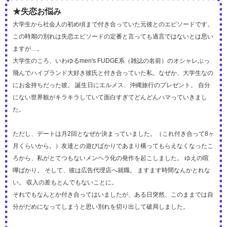
★失恋お悩み
大学生から社会人の初め頃まで付き合っていた元彼とのエピソードです。
この時期の別れは失恋エピソードの定番と言っても過言ではないとは思い
ますが…。
大学生のころ、いわゆるmen's FUDGE系（雑誌の名前）のオシャレぶっ
飛んでハイブランド大好き彼氏と付き合っていた私。なぜか、大学生なの
にお金持ちだった彼。 誕生日にエルメス、沖縄旅行のプレゼント。 自分
にない世界観がキラキラしていて面白すぎてどんどんハマっていきまし
た。
ただし、デートは月2回となぜか決まっていました。（これ付き合って8ヶ
月くらいから。）友達との遊びばかりであまり構ってもらえなくなったこ
ろから、私がとてつもないメンヘラ化の発作を起こしました。 ゆえの喧
嘩ばかり。 そして、彼は広告代理店へ就職。 ますます時間なんかとれな
い。 収入の差もとんでもないことに。
それでもなんとか付き合ってはいましたが、ある日突然、このままでは自
分がだめになってしまうと思い別れを切り出して破局しました。