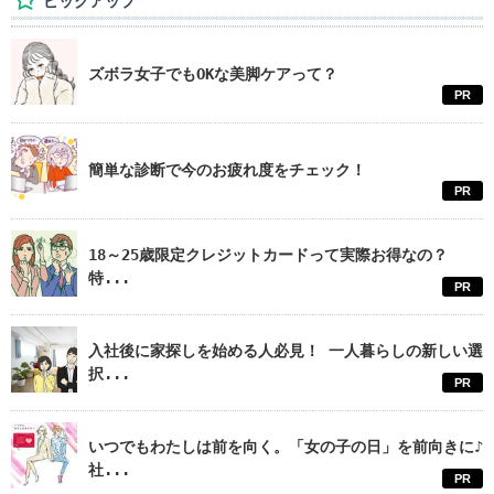
ピックアップ
ズボラ女子でもOKな美脚ケアって？
PR
簡単な診断で今のお疲れ度をチェック！
PR
18～25歳限定クレジットカードって実際お得なの？
特...
PR
入社後に家探しを始める人必見！ 一人暮らしの新しい選
択...
PR
いつでもわたしは前を向く。「女の子の日」を前向きに♪
社...
PR