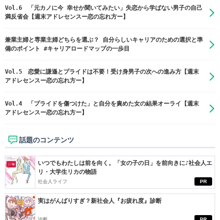
Vol.6 「元カノに今 幸せか聞いてみたい」失恋から学ばない男子の自己
満反省会【週末アドレセンスー恋の忘れ方ー】
兼業主婦と専業主婦どちらを選ぶ？ 自分らしいキャリアのための選択と準
備のポイント #キャリアロードマップの一歩目
Vol.5 恋愛に謙遜とプライドは不要！受け身男子の次への進み方【週末
アドレセンスー恋の忘れ方ー】
Vol.4 「プライドを傷つけた」と自分を責めた女の結果オーライ【週末
アドレセンスー恋の忘れ方ー】
話題のコンテンツ
いつでもわたしは前を向く。「女の子の日」を前向きに♪社会人エ
リ・大学生リカの物語
社会人ライフ
PR
実はがんばりすぎ？新社会人『お疲れ度』診断
診断
PR