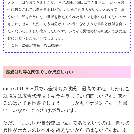
メンヘラは卒業できましたが、 それ以降、彼氏はできません。 いくら男
性に告白されても自分史上1位の元カレをこえる人がいないと思ってしま
うので、私は自分にない世界を教えてくれた元カレを忘れられてないのか
もしれません。ただ、もう自分がメンヘラになるような男性とは付き合い
たくないし、新しい恋がしたいです。いまから男性の好みを変えて次に進
むにはどうしたらよいでしょうか。
（女性／25歳／業種：WEB関係）
恋愛は対等な関係でしか成立しない
men's FUDGE系でお金持ちの彼氏、最高ですね。しかもご
就職先は広告代理店！キラキラしていて眩しいです。忘れ
るのはとても困難でしょう。「しかもイケメンです」と書
いていなかったのだけが救いです。
ただ、「元カレが自分史上1位」であるというのは、周りの
異性が元カレのレベルを超えないからではないですね。あ