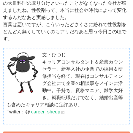
の大皿料理の取り分けといったことがなくなった会社が増
えましたね。性役割って、本当に社会や時代によって変化
するんだなあと実感しました。
言葉は悪いですが、こういったどさくさに紛れて性役割を
どんどん無くしていくのもアリだなあと思う今日この頃で
す。
文・ひつじ
キャリアコンサルタント＆産業カウン
セラー。新卒入社の企業での採用＆研
修担当を経て、現在はコンサルティン
グ会社にて企業の相談事をメインに活
動中。子持ち、資格マニア、雑学大好
き。就職転職だけでなく、結婚出産等
も含めたキャリア相談に定評あり。
Twitter：@
career_sheep