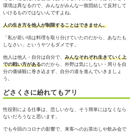
環境は異なるので、みんながみんな一致団結して反対して
いけるものではないんですよね。
人の生き方を他人が制限することはできません。
「私が若い頃は料理を取り分けていたのだから、あなたも
しなさい」というヤツもダメです。
他人は他人・自分は自分で、
みんなそれぞれ生きていく上
での戦い方がある
のだから、外野は気にしない・周りを自
分の価値観に巻き込まず、自分の道を進んでいきましょ
う。
どさくさに紛れてもアリ
性役割による仕事は、悲しいかな、そう簡単にはなくなら
ないだろうなと思います。
でも今回のコロナの影響で、来客へのお茶出しや飲み会で