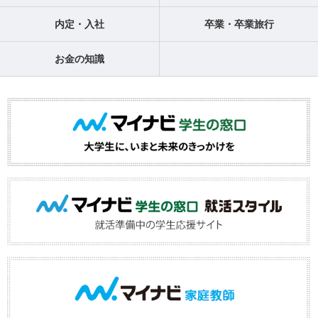
内定・入社
卒業・卒業旅行
お金の知識