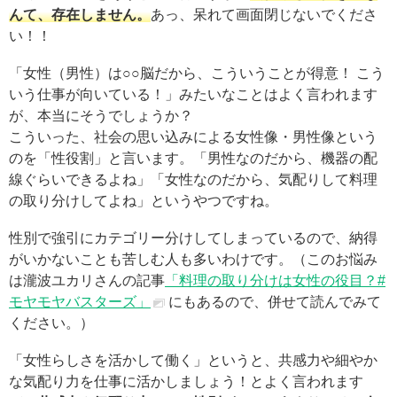
んて、存在しません。
あっ、呆れて画面閉じないでくださ
い！！
「女性（男性）は○○脳だから、こういうことが得意！ こう
いう仕事が向いている！」みたいなことはよく言われます
が、本当にそうでしょうか？
こういった、社会の思い込みによる女性像・男性像という
のを「性役割」と言います。「男性なのだから、機器の配
線ぐらいできるよね」「女性なのだから、気配りして料理
の取り分けしてよね」というやつですね。
性別で強引にカテゴリー分けしてしまっているので、納得
がいかないことも苦しむ人も多いわけです。（このお悩み
は瀧波ユカリさんの記事
「料理の取り分けは女性の役目？#
モヤモヤバスターズ」
にもあるので、併せて読んでみて
ください。）
「女性らしさを活かして働く」というと、共感力や細やか
な気配り力を仕事に活かしましょう！とよく言われます