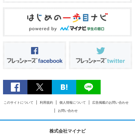
このサイトについて
利用規約
個人情報について
広告掲載のお問い合わせ
お問い合わせ
株式会社マイナビ