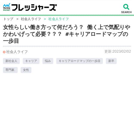
トップ
>
社会人ライフ
>
社会人ライフ
女性らしい働き方って何だろう？ 働く上で気配りや
かわいげって必要？？？ #キャリアロードマップの
一歩目
更新:2023/02/02
社会人ライフ
新社会人
キャリア
悩み
キャリアロードマップの一歩目
新卒
専門家.
女性