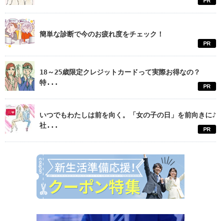
PR
簡単な診断で今のお疲れ度をチェック！
PR
18～25歳限定クレジットカードって実際お得なの？
特...
PR
いつでもわたしは前を向く。「女の子の日」を前向きに♪
社...
PR