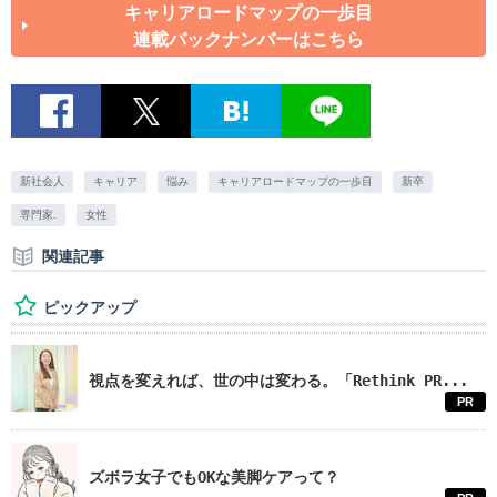
キャリアロードマップの一歩目
連載バックナンバーはこちら
新社会人
キャリア
悩み
キャリアロードマップの一歩目
新卒
専門家.
女性
関連記事
ピックアップ
視点を変えれば、世の中は変わる。「Rethink PR...
PR
ズボラ女子でもOKな美脚ケアって？