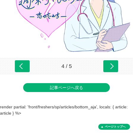
4 / 5
記事ページへ戻る
render partial: 'front/freshers/sp/articles/bottom_aja', locals: { article:
article } %>
ページトップへ