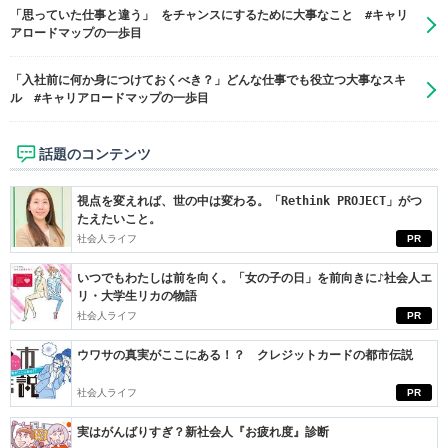
「思っていた仕事と違う」 をチャンスにするために大事なこと #キャリ
アロードマップの一歩目
「入社前に何か身につけておくべき？」どんな仕事でも役立つ大事なスキ
ル #キャリアロードマップの一歩目
話題のコンテンツ
視点を変えれば、世の中は変わる。「Rethink PROJECT」がつ
たえたいこと。
社会人ライフ
PR
いつでもわたしは前を向く。「女の子の日」を前向きに♪社会人エ
リ・大学生リカの物語
社会人ライフ
PR
ウワサの真実がここにある！？ クレジットカードの都市伝説
社会人ライフ
PR
実はがんばりすぎ？新社会人『お疲れ度』診断