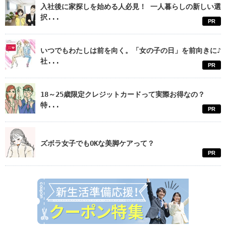
入社後に家探しを始める人必見！ 一人暮らしの新しい選
択...
PR
いつでもわたしは前を向く。「女の子の日」を前向きに♪
社...
PR
18～25歳限定クレジットカードって実際お得なの？
特...
PR
ズボラ女子でもOKな美脚ケアって？
PR