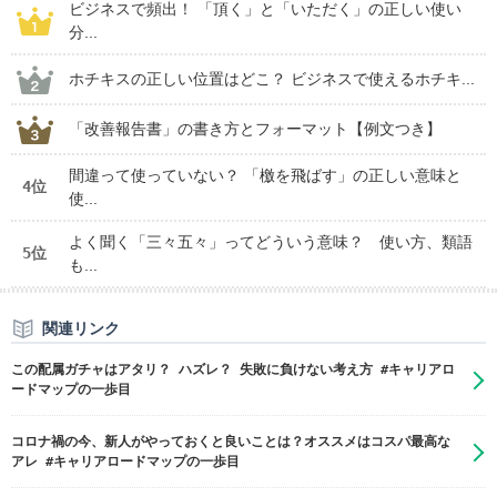
ビジネスで頻出！ 「頂く」と「いただく」の正しい使い
分...
ホチキスの正しい位置はどこ？ ビジネスで使えるホチキ...
「改善報告書」の書き方とフォーマット【例文つき】
間違って使っていない？ 「檄を飛ばす」の正しい意味と
4位
使...
よく聞く「三々五々」ってどういう意味？ 使い方、類語
5位
も...
関連リンク
この配属ガチャはアタリ？ ハズレ？ 失敗に負けない考え方 #キャリアロ
ードマップの一歩目
コロナ禍の今、新人がやっておくと良いことは？オススメはコスパ最高な
アレ #キャリアロードマップの一歩目