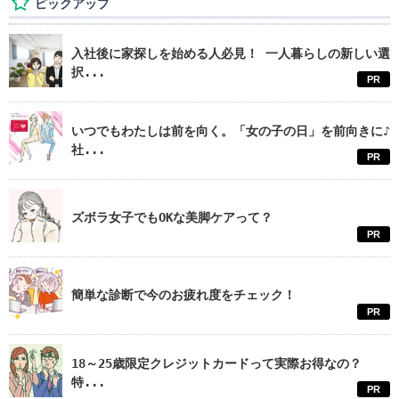
ピックアップ
入社後に家探しを始める人必見！ 一人暮らしの新しい選
択...
PR
いつでもわたしは前を向く。「女の子の日」を前向きに♪
社...
PR
ズボラ女子でもOKな美脚ケアって？
PR
簡単な診断で今のお疲れ度をチェック！
PR
18～25歳限定クレジットカードって実際お得なの？
特...
PR