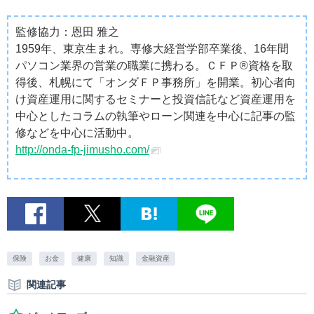
監修協力：恩田 雅之
1959年、東京生まれ。専修大経営学部卒業後、16年間
パソコン業界の営業の職業に携わる。ＣＦＰ®資格を取
得後、札幌にて「オンダＦＰ事務所」を開業。初心者向
け資産運用に関するセミナーと投資信託など資産運用を
中心としたコラムの執筆やローン関連を中心に記事の監
修などを中心に活動中。
http://onda-fp-jimusho.com/
保険
お金
健康
知識
金融資産
関連記事