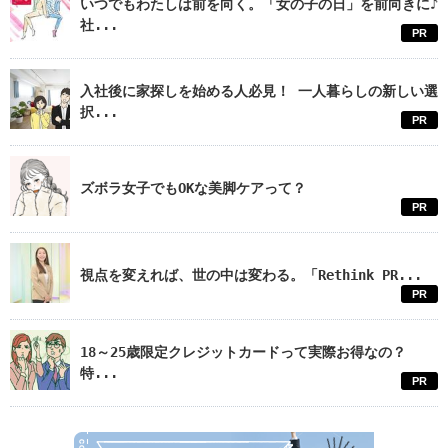
いつでもわたしは前を向く。「女の子の日」を前向きに♪
社...
PR
入社後に家探しを始める人必見！ 一人暮らしの新しい選
択...
PR
ズボラ女子でもOKな美脚ケアって？
PR
視点を変えれば、世の中は変わる。「Rethink PR...
PR
18～25歳限定クレジットカードって実際お得なの？
特...
PR