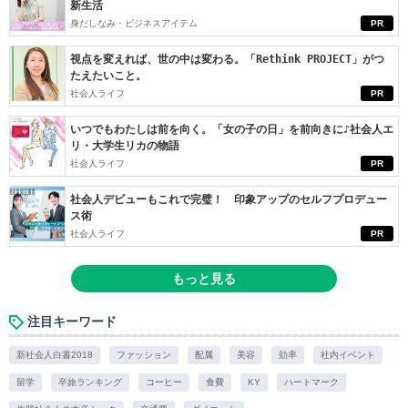
新生活
身だしなみ・ビジネスアイテム
PR
視点を変えれば、世の中は変わる。「Rethink PROJECT」がつ
たえたいこと。
社会人ライフ
PR
いつでもわたしは前を向く。「女の子の日」を前向きに♪社会人エ
リ・大学生リカの物語
社会人ライフ
PR
社会人デビューもこれで完璧！ 印象アップのセルフプロデュー
ス術
社会人ライフ
PR
もっと見る
注目キーワード
新社会人白書2018
ファッション
配属
美容
効率
社内イベント
留学
卒旅ランキング
コーヒー
食費
KY
ハートマーク