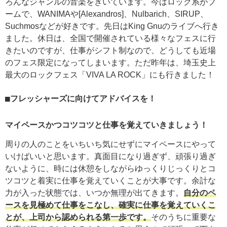
ろんなジャンルの音楽をきいています。今はロック系がブ
ームで、WANIMAや[Alexandros]、Nulbarich、SIRUP、
Suchmosなどが好きです。先日はKing Gnuのライブへ行き
ました。休日は、全国で開催されている様々なフェスに行
きたいのですが、仕事がシフト制なので、どうしても近場
のフェス限定になってしまいます。ただ昨年は、埼玉史上
最大のロックフェス「VIVA LA ROCK」にも行きました！
フレッシャーズに向けてアドバイスを！
マイペースかつコツコツと仕事を覚えていきましょう！
周りの人のことをいちいち気にせずにマイペースにやって
いけばいいと思います。真面目になり過ぎず、頑張り過ぎ
ないように、時には休憩をしながらゆっくりじっくりとコ
ツコツと着実に仕事を覚えていくことが大事です。余計な
力が入った状態では、いつか無理が出てきます。
自分のペ
ースを見極めて仕事をこなし、確実に仕事を覚えていくこ
とが、上司から認められる第一歩です。
そのうちに重要な