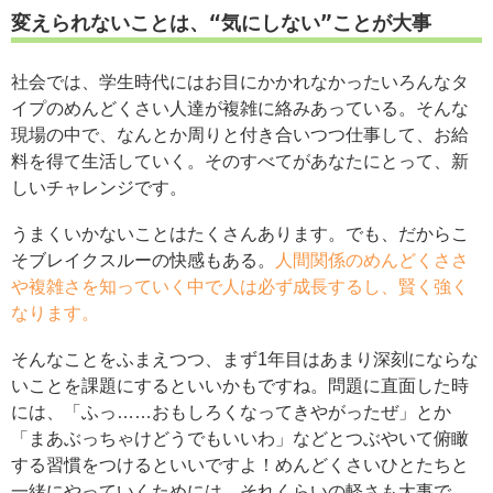
変えられないことは、“気にしない”ことが大事
社会では、学生時代にはお目にかかれなかったいろんなタ
イプのめんどくさい人達が複雑に絡みあっている。そんな
現場の中で、なんとか周りと付き合いつつ仕事して、お給
料を得て生活していく。そのすべてがあなたにとって、新
しいチャレンジです。
うまくいかないことはたくさんあります。でも、だからこ
そブレイクスルーの快感もある。
人間関係のめんどくささ
や複雑さを知っていく中で人は必ず成長するし、賢く強く
なります。
そんなことをふまえつつ、まず1年目はあまり深刻にならな
いことを課題にするといいかもですね。問題に直面した時
には、「ふっ……おもしろくなってきやがったぜ」とか
「まあぶっちゃけどうでもいいわ」などとつぶやいて俯瞰
する習慣をつけるといいですよ！めんどくさいひとたちと
一緒にやっていくためには、それくらいの軽さも大事で