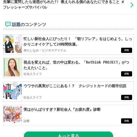
先輩に質問したら迷惑がられた?! 教えられる側のあなたにできること #
フレッシャーズサバイバル
話題のコンテンツ
忙しい新社会人にぴったり！ 「朝リフレア」をはじめよう。しっ
かりニオイケアして24時間快適。
身だしなみ・ビジネスアイテム
PR
視点を変えれば、世の中は変わる。「Rethink PROJECT」がつ
たえたいこと。
社会人ライフ
PR
ウワサの真実がここにある！？ クレジットカードの都市伝説
社会人ライフ
PR
実はがんばりすぎ？新社会人『お疲れ度』診断
診断
PR
もっと見る