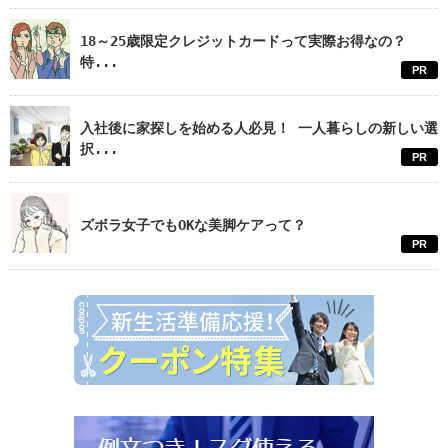
18～25歳限定クレジットカードって実際お得なの？
特...
PR
入社後に家探しを始める人必見！ 一人暮らしの新しい選
択...
PR
ズボラ女子でもOKな美脚ケアって？
PR