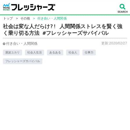
トップ
>
その他
>
付き合い・人間関係
社会は変な人だらけ?! 人間関係ストレスを賢く強
く乗り切る方法 #フレッシャーズサバイバル
更新:2020/02/27
付き合い・人間関係
瀧波ユカリ
社会人生活
あるある
社会人
仕事力
フレッシャーズサバイバル