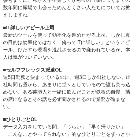
参考までに、私が大学卒業してから今の仕事につくまでの
数年間に職場で出会っためんどくさい人たちについてお教
えしますね。
■
IT詳しいアピール上司
最新のツールを使って効率化を進めたがる上司。しかし真
の目的は効率化ではなく「俺ってITに詳しい」というアピ
ール。ひたすら現場を混乱させるので嫌われているが、本
人は気がついていない。
■
セルフフレックス派遣OL
週5日勤務と決まっているのに、週3日しか出社しない。出
社時間も昼から。あまりに堂々としているので誰も突っ込
めない。ある芸能人と一緒に飲んだことが鉄板の自慢。隣
の席になるとその話を必ず聞かされるので業務が進まな
い。
■
ひとりごとOL
データ入力をしている間、「つらい」「早く帰りたい」
「こんなことやってられない」的なひとりごとをずっと小