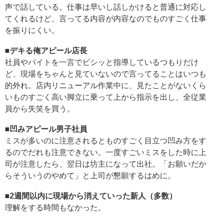
声で話している。仕事は早いし話しかけると普通に対応し
てくれるけど、言ってる内容が内容なのでものすごく仕事
を振りにくい。
■
デキる俺アピール店長
社員やバイトを一言でビシッと指導しているつもりだけ
ど、現場をちゃんと見ていないので言ってることはいつも
的外れ。店内リニューアル作業中に、見たことがないくら
いものすごく高い脚立に乗って上から指示を出し、全従業
員から失笑を買う。
■
凹みアピール男子社員
ミスが多いのに注意されるとものすごく目立つ凹み方をす
るのでだれも注意できない。一度すごいミスをした時に上
司が注意したら、翌日は坊主になって出社。「お願いだか
らそういうのやめて」と上司が懇願するはめに。
■
2週間以内に現場から消えていった新人（多数）
理解をする時間もなかった。