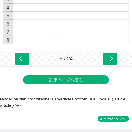
6 / 24
記事ページへ戻る
render partial: 'front/freshers/sp/articles/bottom_aja', locals: { article:
article } %>
ページトップへ