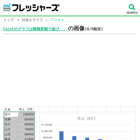
トップ
>
社会人ライフ
>
ITスキル
の画像
Excelのグラフは降順昇順で並び...
(8/9枚目)