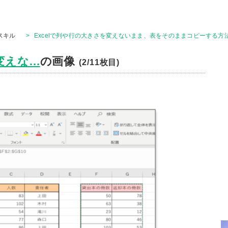
Tスキル
>
Excelで列や行の大きさを変えないまま、表をそのままコピーする方法
えな...
の画像
(2/11枚目)