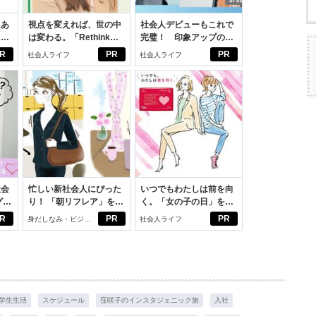
にあ
視点を変えれば、世の中
社会人デビューもこれで
カー
は変わる。「Rethink
完璧！ 印象アップのセ
PROJECT」がつたえた
ルフプロデュース術
R
PR
PR
社会人ライフ
社会人ライフ
いこと。
社会
忙しい新社会人にぴった
いつでもわたしは前を向
グ選
り！ 「朝リフレア」をは
く。「女の子の日」を前
じめよう。しっかりニオ
向きに♪社会人エリ・大
R
PR
PR
身だしなみ・ビジネ
社会人ライフ
イケアして24時間快適。
学生リカの物語
スアイテム
学生生活
スケジュール
窪咲子のインスタジェニック旅
入社