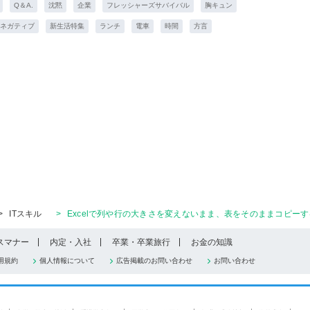
Q＆A.
沈黙
企業
フレッシャーズサバイバル
胸キュン
ネガティブ
新生活特集
ランチ
電車
時間
方言
>
ITスキル
>
Excelで列や行の大きさを変えないまま、表をそのままコピーす
スマナー
内定・入社
卒業・卒業旅行
お金の知識
用規約
個人情報について
広告掲載のお問い合わせ
お問い合わせ