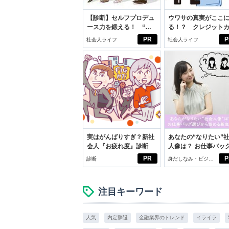
【診断】セルフプロデュ
ウワサの真実がここ
ース力を鍛える！ “ジ
る！？ クレジット
ブン観”診断
ドの都市伝説
PR
P
社会人ライフ
社会人ライフ
実はがんばりすぎ？新社
あなたの“なりたい”
会人『お疲れ度』診断
人像は？ お仕事バッ
びから始める新生活
PR
P
診断
身だしなみ・ビジネ
スアイテム
注目キーワード
人気
内定辞退
金融業界のトレンド
イライラ