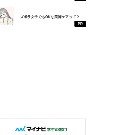
ズボラ女子でもOKな美脚ケアって？
PR