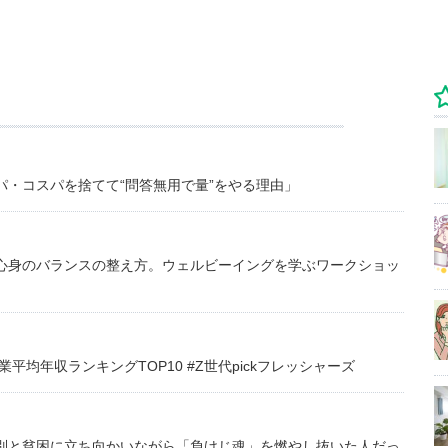
・コスパを捨てて“問答無用で量”をやる理由」
心身のバランスの整え方。ウェルビーイングを学ぶワークショッ
均年収ランキングTOP10 #Z世代pickフレッシャーズ
別と貧困に立ち向かいながら「負けじ魂」を燃やし抜いた人だっ