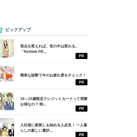
ピックアップ
視点を変えれば、世の中は変わる。
「Rethink PR...
PR
簡単な診断で今のお疲れ度をチェック！
PR
18～25歳限定クレジットカードって実際
お得なの？ 特...
PR
入社後に家探しを始める人必見！ 一人暮
らしの新しい選択...
PR