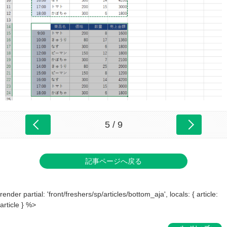
5 / 9
記事ページへ戻る
render partial: 'front/freshers/sp/articles/bottom_aja', locals: { article:
article } %>