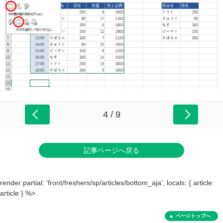
4 / 9
記事ページへ戻る
render partial: 'front/freshers/sp/articles/bottom_aja', locals: { article:
article } %>
ページトップへ