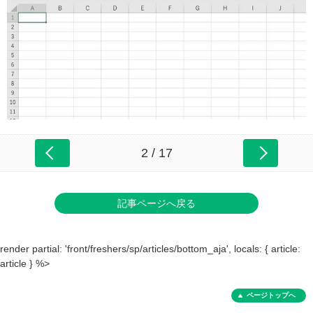
2 / 17
記事ページへ戻る
render partial: 'front/freshers/sp/articles/bottom_aja', locals: { article:
article } %>
ページトップへ