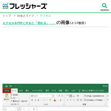
トップ
>
社会人ライフ
>
ITスキル
の画像
エクセルをPDFにすると「切れる」...
(2/17枚目)