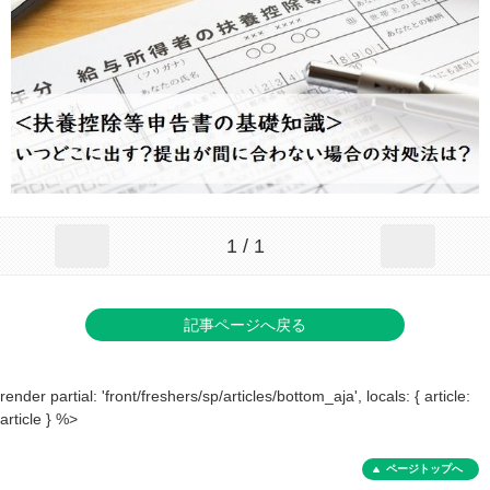
1 / 1
記事ページへ戻る
render partial: 'front/freshers/sp/articles/bottom_aja', locals: { article:
article } %>
ページトップへ