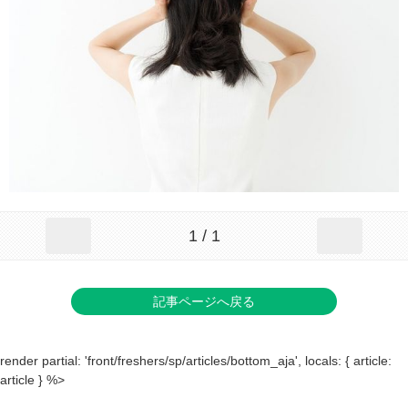
1 / 1
記事ページへ戻る
render partial: 'front/freshers/sp/articles/bottom_aja', locals: { article:
article } %>