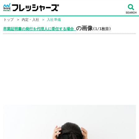
トップ
>
内定・入社
>
入社準備
の画像
卒業証明書の発行を代理人に委任する場合
(1/1枚目)