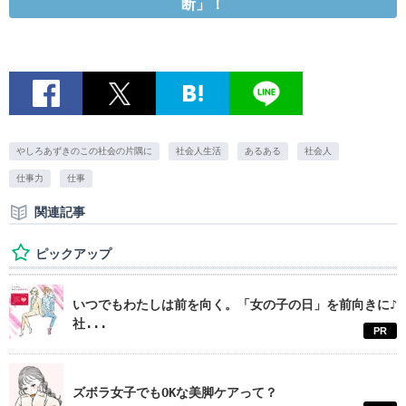
断」！
やしろあずきのこの社会の片隅に
社会人生活
あるある
社会人
仕事力
仕事
関連記事
ピックアップ
いつでもわたしは前を向く。「女の子の日」を前向きに♪
社...
PR
ズボラ女子でもOKな美脚ケアって？