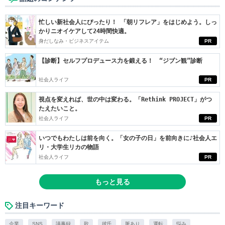
忙しい新社会人にぴったり！ 「朝リフレア」をはじめよう。しっ
かりニオイケアして24時間快適。
身だしなみ・ビジネスアイテム
PR
【診断】セルフプロデュース力を鍛える！ “ジブン観”診断
社会人ライフ
PR
視点を変えれば、世の中は変わる。「Rethink PROJECT」がつ
たえたいこと。
社会人ライフ
PR
いつでもわたしは前を向く。「女の子の日」を前向きに♪社会人エ
リ・大学生リカの物語
社会人ライフ
PR
もっと見る
注目キーワード
企業
SNS
議事録
歌
彼氏
脈あり
運転
悩み