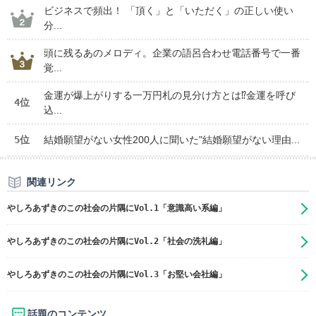
ビジネスで頻出！ 「頂く」と「いただく」の正しい使い
分...
頭に残るあのメロディ。企業の語呂合わせ電話番号で一番
覚...
金運が爆上がりする一万円札の見分け方とは⁉金運を呼び
4位
込...
5位
結婚願望がない女性200人に聞いた"結婚願望がない理由...
関連リンク
やしろあずきのこの社会の片隅にVol.1「意識高い系編」
やしろあずきのこの社会の片隅にVol.2「社会の洗礼編」
やしろあずきのこの社会の片隅にVol.3「お堅い会社編」
話題のコンテンツ