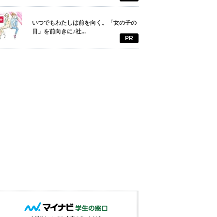
いつでもわたしは前を向く。「女の子の
日」を前向きに♪社...
PR