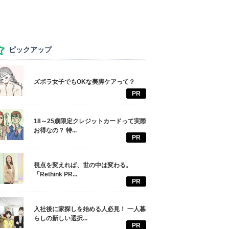
ピックアップ
ズボラ女子でもOKな美脚ケアって？
PR
18～25歳限定クレジットカードって実際
お得なの？ 特...
PR
視点を変えれば、世の中は変わる。
「Rethink PR...
PR
入社後に家探しを始める人必見！ 一人暮
らしの新しい選択...
PR