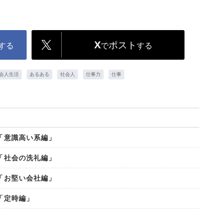
X
ポスト
する
で
する
会人生活
あるある
社会人
仕事力
仕事
1「意識高い系編」
2「社会の洗礼編」
3「お堅い会社編」
「定時編」