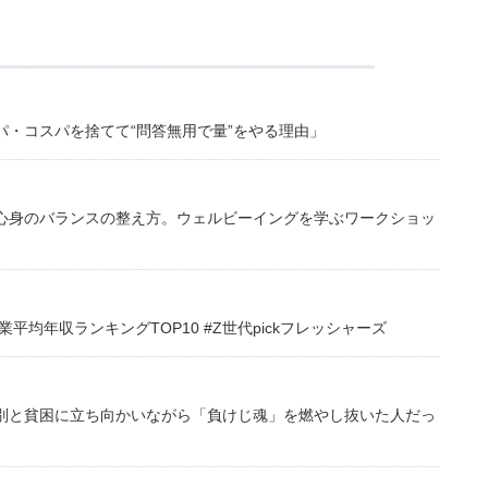
・コスパを捨てて“問答無用で量”をやる理由」
心身のバランスの整え方。ウェルビーイングを学ぶワークショッ
均年収ランキングTOP10 #Z世代pickフレッシャーズ
別と貧困に立ち向かいながら「負けじ魂」を燃やし抜いた人だっ