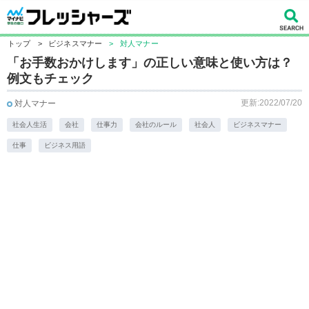
トップ
>
ビジネスマナー
>
対人マナー
「お手数おかけします」の正しい意味と使い方は？
例文もチェック
更新:2022/07/20
対人マナー
社会人生活
会社
仕事力
会社のルール
社会人
ビジネスマナー
仕事
ビジネス用語