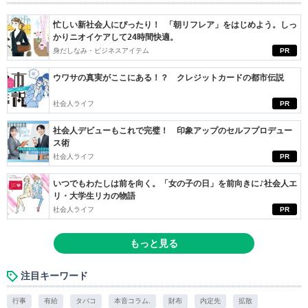
忙しい新社会人にぴったり！ 「朝リフレア」をはじめよう。しっ
かりニオイケアして24時間快適。
身だしなみ・ビジネスアイテム
PR
ウワサの真実がここにある！？ クレジットカードの都市伝説
社会人ライフ
PR
社会人デビューもこれで完璧！ 印象アップのセルフプロデュー
ス術
社会人ライフ
PR
いつでもわたしは前を向く。「女の子の日」を前向きに♪社会人エ
リ・大学生リカの物語
社会人ライフ
PR
もっと見る
注目キーワード
行事
有給
タバコ
本音コラム.
財布
内定先
拡散