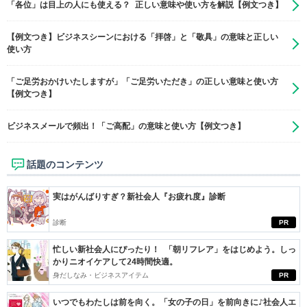
「各位」は目上の人にも使える？ 正しい意味や使い方を解説【例文つき】
【例文つき】ビジネスシーンにおける「拝啓」と「敬具」の意味と正しい
使い方
「ご足労おかけいたしますが」「ご足労いただき」の正しい意味と使い方
【例文つき】
ビジネスメールで頻出！「ご高配」の意味と使い方【例文つき】
話題のコンテンツ
実はがんばりすぎ？新社会人『お疲れ度』診断
診断
PR
忙しい新社会人にぴったり！ 「朝リフレア」をはじめよう。しっ
かりニオイケアして24時間快適。
身だしなみ・ビジネスアイテム
PR
いつでもわたしは前を向く。「女の子の日」を前向きに♪社会人エ