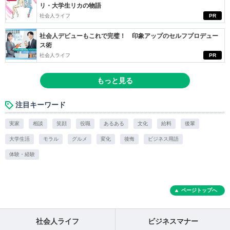
リ・大学生リカの物語
社会人ライフ
PR
社会人デビューもこれで完璧！ 印象アップのセルフプロデュー
ス術
社会人ライフ
PR
もっと見る
注目キーワード
実家
相談
笑顔
役職
あるある
文化
給料
後輩
大学生活
モラル
グルメ
変化
後悔
ビジネス用語
体験・経験
ページトップへ
社会人ライフ
ビジネスマナー