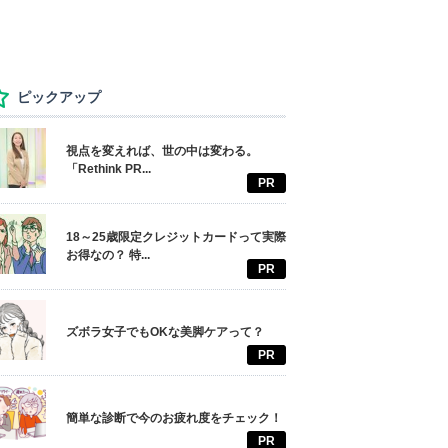
ピックアップ
視点を変えれば、世の中は変わる。
「Rethink PR...
PR
18～25歳限定クレジットカードって実際
お得なの？ 特...
PR
ズボラ女子でもOKな美脚ケアって？
PR
簡単な診断で今のお疲れ度をチェック！
PR