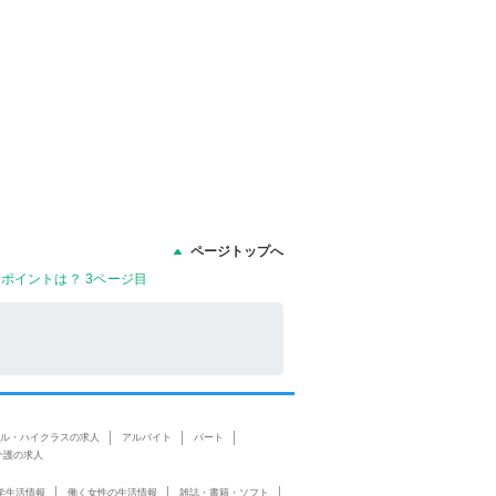
ページトップへ
ポイントは？ 3ページ目
ル・ハイクラスの求人
アルバイト
パート
介護の求人
学生活情報
働く女性の生活情報
雑誌・書籍・ソフト