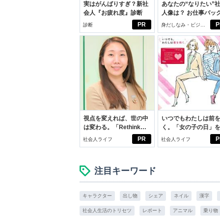
実はがんばりすぎ？新社
あなたの“なりたい”
会人『お疲れ度』診断
人像は？ お仕事バッ
びから始める新生活
PR
P
診断
身だしなみ・ビジネ
スアイテム
視点を変えれば、世の中
いつでもわたしは前
は変わる。「Rethink
く。「女の子の日」
PROJECT」がつたえた
向きに♪社会人エリ・
PR
P
社会人ライフ
社会人ライフ
いこと。
学生リカの物語
注目キーワード
キャラクター
出し物
シェア
ネイル
漢字
社会人生活のトリセツ
レポート
アニマル
乗り物