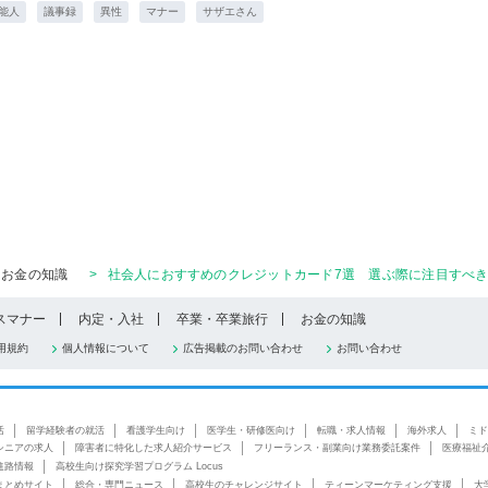
能人
議事録
異性
マナー
サザエさん
お金の知識
>
社会人におすすめのクレジットカード7選 選ぶ際に注目すべき
スマナー
内定・入社
卒業・卒業旅行
お金の知識
用規約
個人情報について
広告掲載のお問い合わせ
お問い合わせ
活
留学経験者の就活
看護学生向け
医学生・研修医向け
転職・求人情報
海外求人
ミド
シニアの求人
障害者に特化した求人紹介サービス
フリーランス・副業向け業務委託案件
医療福祉
進路情報
高校生向け探究学習プログラム Locus
まとめサイト
総合・専門ニュース
高校生のチャレンジサイト
ティーンマーケティング支援
大