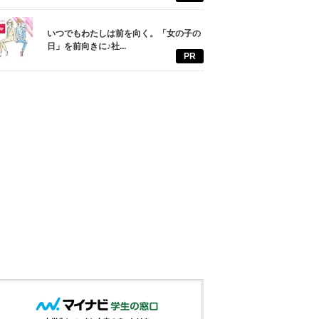
いつでもわたしは前を向く。「女の子の
日」を前向きに♪社...
PR