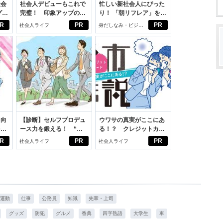
社会
社会人デビューもこれで
忙しい新社会人にぴった
グ選
完璧！ 印象アップのセ
り！ 「朝リフレア」をは
ルフプロデュース術
じめよう。しっかりニオ
R
PR
PR
社会人ライフ
身だしなみ・ビジネ
イケアして24時間快適。
スアイテム
を向
【診断】セルフプロデュ
ウワサの真実がここにあ
を前
ース力を鍛える！ “ジ
る！？ クレジットカー
大
ブン観”診断
ドの都市伝説
R
PR
PR
社会人ライフ
社会人ライフ
運動
仕事
公務員
知識
先輩・上司
グッズ
防犯
グルメ
香典
四字熟語
大学生
車