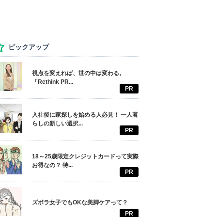
ピックアップ
視点を変えれば、世の中は変わる。
「Rethink PR...
PR
入社後に家探しを始める人必見！ 一人暮
らしの新しい選択...
PR
18～25歳限定クレジットカードって実際
お得なの？ 特...
PR
ズボラ女子でもOKな美脚ケアって？
PR