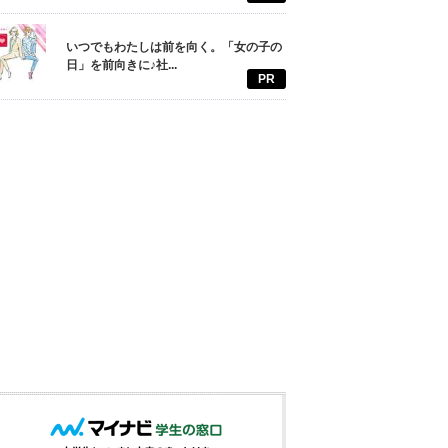
いつでもわたしは前を向く。「女の子の
日」を前向きに♪社...
PR