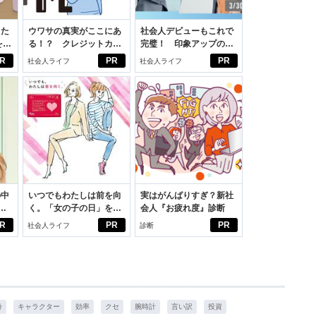
った
ウワサの真実がここにあ
社会人デビューもこれで
をは
る！？ クレジットカー
完璧！ 印象アップのセ
ニオ
ドの都市伝説
ルフプロデュース術
R
PR
PR
社会人ライフ
社会人ライフ
適。
の中
いつでもわたしは前を向
実はがんばりすぎ？新社
く。「女の子の日」を前
会人『お疲れ度』診断
えた
向きに♪社会人エリ・大
R
PR
PR
社会人ライフ
診断
学生リカの物語
齢
キャラクター
効率
クセ
腕時計
言い訳
投資