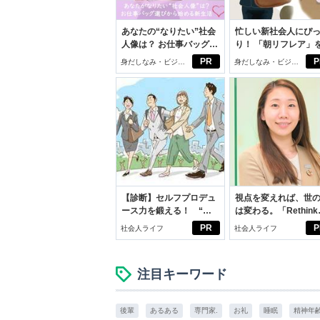
あなたの“なりたい”社会
忙しい新社会人にぴ
人像は？ お仕事バッグ選
り！ 「朝リフレア」
びから始める新生活
じめよう。しっかり
PR
P
身だしなみ・ビジネ
身だしなみ・ビジネ
イケアして24時間快
スアイテム
スアイテム
【診断】セルフプロデュ
視点を変えれば、世
ース力を鍛える！ “ジ
は変わる。「Rethink
ブン観”診断
PROJECT」がつた
PR
P
社会人ライフ
社会人ライフ
いこと。
注目キーワード
後輩
あるある
専門家.
お礼
睡眠
精神年