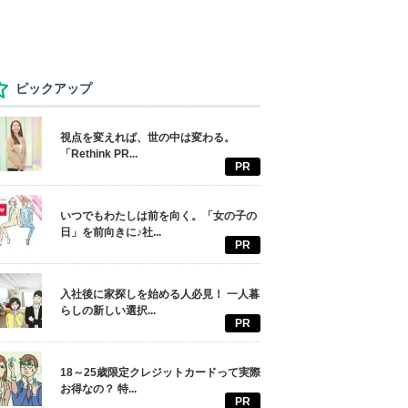
ピックアップ
視点を変えれば、世の中は変わる。
「Rethink PR...
PR
いつでもわたしは前を向く。「女の子の
日」を前向きに♪社...
PR
入社後に家探しを始める人必見！ 一人暮
らしの新しい選択...
PR
18～25歳限定クレジットカードって実際
お得なの？ 特...
PR