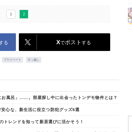
1
2
X
ポスト
する
で
する
プライベート
引っ越し
お風呂」......。部屋探し中に出会ったトンデモ物件とは？
対安心な、新生活に役立つ防犯グッズ6選
賃貸のトレンドを知って新居選びに活かそう！