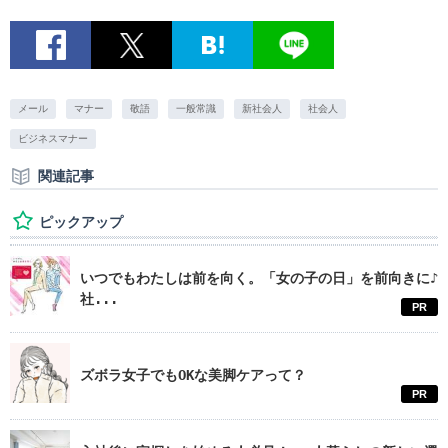
メール
マナー
敬語
一般常識
新社会人
社会人
ビジネスマナー
関連記事
ピックアップ
いつでもわたしは前を向く。「女の子の日」を前向きに♪
社...
PR
ズボラ女子でもOKな美脚ケアって？
PR