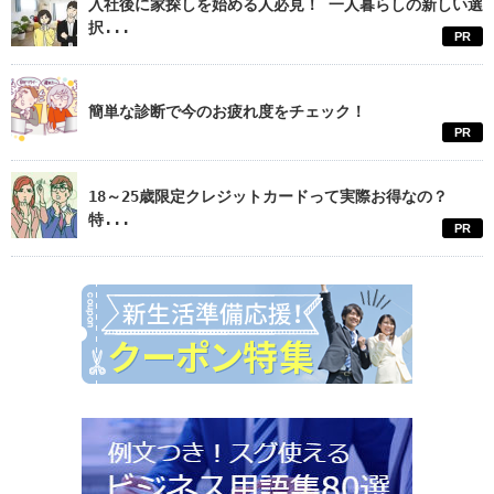
入社後に家探しを始める人必見！ 一人暮らしの新しい選
択...
PR
簡単な診断で今のお疲れ度をチェック！
PR
18～25歳限定クレジットカードって実際お得なの？
特...
PR