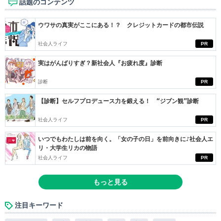
話題のコンテンツ
ウワサの真実がここにある！？ クレジットカードの都市伝説
社会人ライフ
PR
実はがんばりすぎ？新社会人『お疲れ度』診断
診断
PR
【診断】セルフプロデュース力を鍛える！ “ジブン観”診断
社会人ライフ
PR
いつでもわたしは前を向く。「女の子の日」を前向きに♪社会人エ
リ・大学生リカの物語
社会人ライフ
PR
もっと見る
注目キーワード