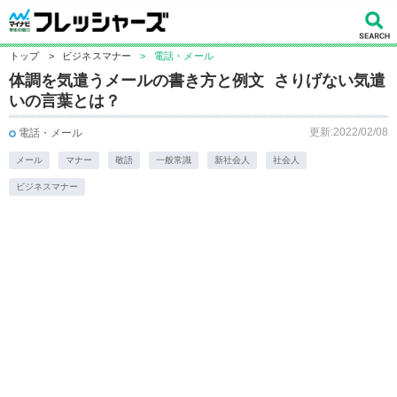
トップ
>
ビジネスマナー
>
電話・メール
体調を気遣うメールの書き方と例文 さりげない気遣
いの言葉とは？
更新:2022/02/08
電話・メール
メール
マナー
敬語
一般常識
新社会人
社会人
ビジネスマナー