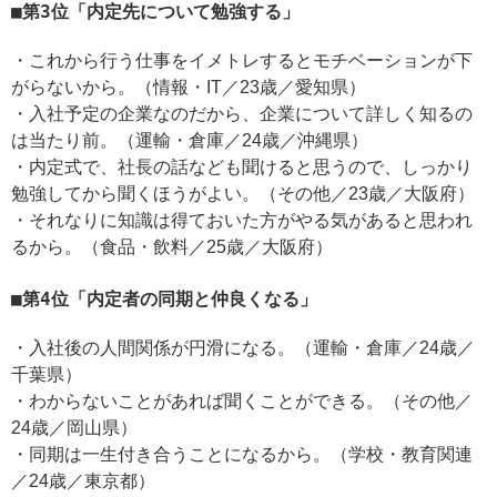
第3位「内定先について勉強する」
・これから行う仕事をイメトレするとモチベーションが下
がらないから。（情報・IT／23歳／愛知県）
・入社予定の企業なのだから、企業について詳しく知るの
は当たり前。（運輸・倉庫／24歳／沖縄県）
・内定式で、社長の話なども聞けると思うので、しっかり
勉強してから聞くほうがよい。（その他／23歳／大阪府）
・それなりに知識は得ておいた方がやる気があると思われ
るから。（食品・飲料／25歳／大阪府）
第4位「内定者の同期と仲良くなる」
・入社後の人間関係が円滑になる。（運輸・倉庫／24歳／
千葉県）
・わからないことがあれば聞くことができる。（その他／
24歳／岡山県）
・同期は一生付き合うことになるから。（学校・教育関連
／24歳／東京都）