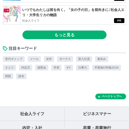
いつでもわたしは前を向く。「女の子の日」を前向きに♪社会人エ
リ・大学生リカの物語
社会人ライフ
PR
もっと見る
注目キーワード
世代ギャップ
メール
女性
ボーナス
新入社員
春休み
さとり
内定式
謝恩会
学習
KY
仕事力
卒業旅行特集2016
関西
財布
ページトップへ
社会人ライフ
ビジネスマナー
内定・入社
卒業・卒業旅行