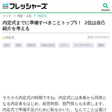
トップ
>
内定・入社
>
内定式
内定式までに準備すべきことトップ5！ 2位は自己
紹介を考える
更新:2021/09/13
内定式
会社
内定
内定式
社会人生活
マナー
ビジネスマナー
勉強
そろそろ内定式の時期ですね。内定式には来春から同僚と
なる内定者をはじめ、経営幹部、部門長らも出席します。
内定式で準備不足のために恥をかいた、なんてことは避け