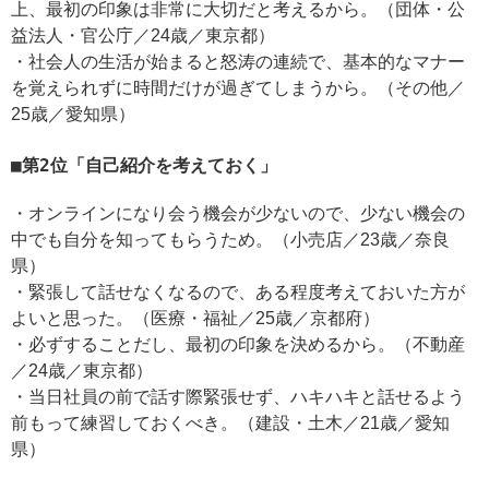
上、最初の印象は非常に大切だと考えるから。（団体・公
益法人・官公庁／24歳／東京都）
・社会人の生活が始まると怒涛の連続で、基本的なマナー
を覚えられずに時間だけが過ぎてしまうから。（その他／
25歳／愛知県）
第2位「自己紹介を考えておく」
・オンラインになり会う機会が少ないので、少ない機会の
中でも自分を知ってもらうため。（小売店／23歳／奈良
県）
・緊張して話せなくなるので、ある程度考えておいた方が
よいと思った。（医療・福祉／25歳／京都府）
・必ずすることだし、最初の印象を決めるから。（不動産
／24歳／東京都）
・当日社員の前で話す際緊張せず、ハキハキと話せるよう
前もって練習しておくべき。（建設・土木／21歳／愛知
県）