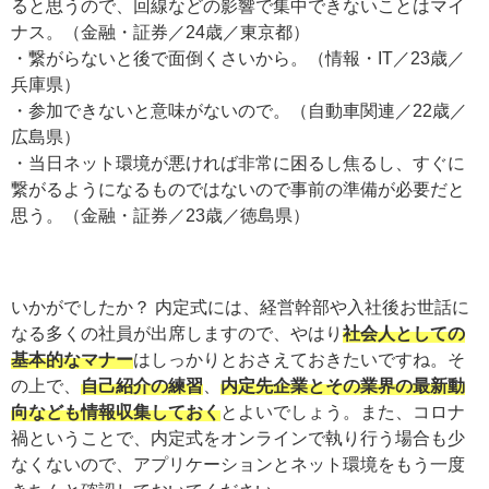
ると思うので、回線などの影響で集中できないことはマイ
ナス。（金融・証券／24歳／東京都）
・繋がらないと後で面倒くさいから。（情報・IT／23歳／
兵庫県）
・参加できないと意味がないので。（自動車関連／22歳／
広島県）
・当日ネット環境が悪ければ非常に困るし焦るし、すぐに
繋がるようになるものではないので事前の準備が必要だと
思う。（金融・証券／23歳／徳島県）
いかがでしたか？ 内定式には、経営幹部や入社後お世話に
なる多くの社員が出席しますので、やはり
社会人としての
基本的なマナー
はしっかりとおさえておきたいですね。そ
の上で、
自己紹介の練習
、
内定先企業とその業界の最新動
向なども情報収集しておく
とよいでしょう。また、コロナ
禍ということで、内定式をオンラインで執り行う場合も少
なくないので、アプリケーションとネット環境をもう一度