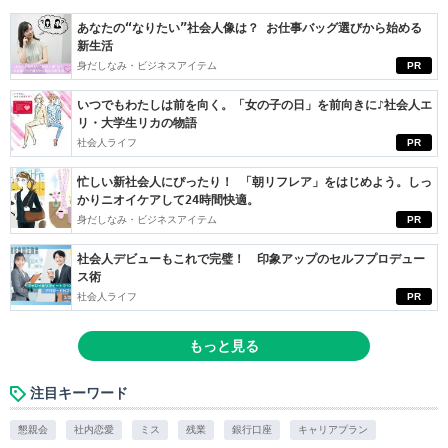
あなたの“なりたい”社会人像は？ お仕事バッグ選びから始める
新生活
身だしなみ・ビジネスアイテム
PR
いつでもわたしは前を向く。「女の子の日」を前向きに♪社会人エ
リ・大学生リカの物語
社会人ライフ
PR
忙しい新社会人にぴったり！ 「朝リフレア」をはじめよう。しっ
かりニオイケアして24時間快適。
身だしなみ・ビジネスアイテム
PR
社会人デビューもこれで完璧！ 印象アップのセルフプロデュー
ス術
社会人ライフ
PR
もっと見る
注目キーワード
懇親会
社内恋愛
ミス
残業
銀行口座
キャリアプラン