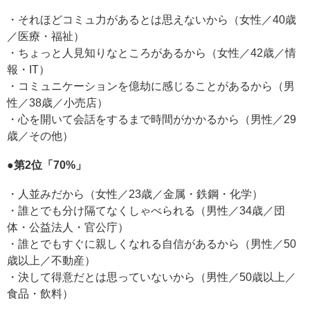
・それほどコミュ力があるとは思えないから（女性／40歳
／医療・福祉）
・ちょっと人見知りなところがあるから（女性／42歳／情
報・IT）
・コミュニケーションを億劫に感じることがあるから（男
性／38歳／小売店）
・心を開いて会話をするまで時間がかかるから（男性／29
歳／その他）
●第2位「70%」
・人並みだから（女性／23歳／金属・鉄鋼・化学）
・誰とでも分け隔てなくしゃべられる（男性／34歳／団
体・公益法人・官公庁）
・誰とでもすぐに親しくなれる自信があるから（男性／50
歳以上／不動産）
・決して得意だとは思っていないから（男性／50歳以上／
食品・飲料）