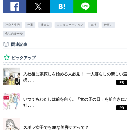
社会人生活
仕事
社会人
コミュニケーション
会社
仕事力
会社のルール
関連記事
ピックアップ
入社後に家探しを始める人必見！ 一人暮らしの新しい選
択...
PR
いつでもわたしは前を向く。「女の子の日」を前向きに♪
社...
PR
ズボラ女子でもOKな美脚ケアって？