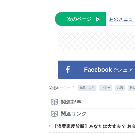
次のページ
あのメニュ
Facebook
シェア
で
関連キーワード：
先輩・上司
マナー
お酒
飲
関連記事
関連リンク
【浪費家度診断】あなたは大丈夫？ お