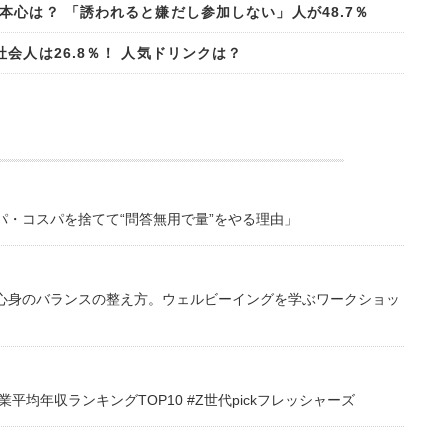
心は？ 「誘われると嫌だし参加しない」人が48.7％
会人は26.8％！ 人気ドリンクは？
・コスパを捨てて“問答無用で量”をやる理由」
心身のバランスの整え方。ウェルビーイングを学ぶワークショッ
均年収ランキングTOP10 #Z世代pickフレッシャーズ