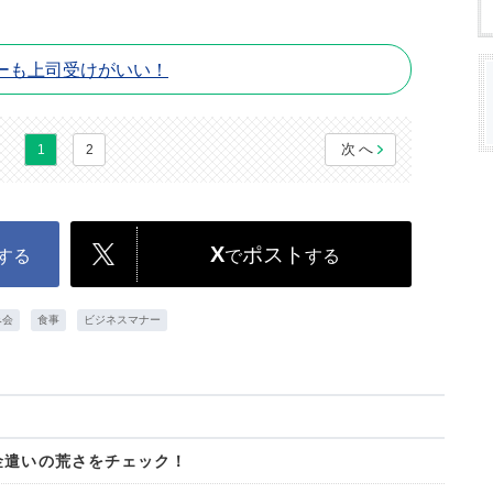
ーも上司受けがいい！
次へ
1
2
X
ポスト
する
で
する
み会
食事
ビジネスマナー
金遣いの荒さをチェック！