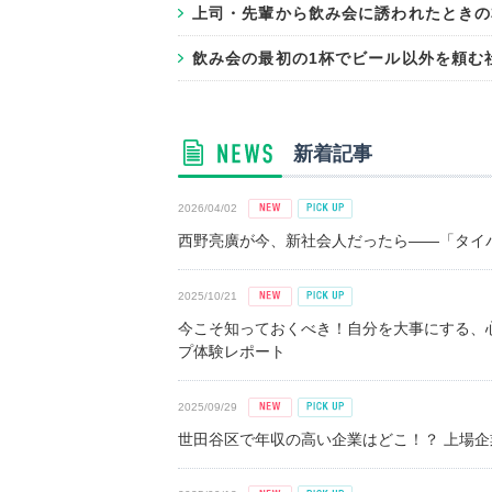
上司・先輩から飲み会に誘われたときの本
飲み会の最初の1杯でビール以外を頼む社
新着記事
2026/04/02
西野亮廣が今、新社会人だったら――「タイパ
2025/10/21
今こそ知っておくべき！自分を大事にする、
プ体験レポート
2025/09/29
世田谷区で年収の高い企業はどこ！？ 上場企業平