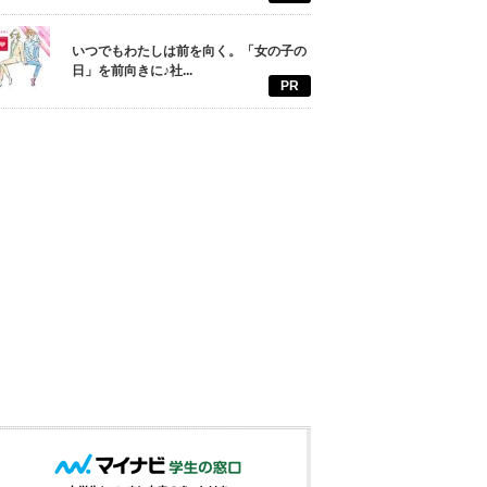
いつでもわたしは前を向く。「女の子の
日」を前向きに♪社...
PR