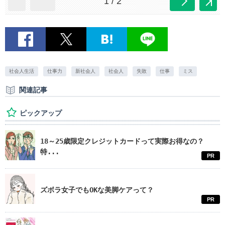
1 / 2
社会人生活
仕事力
新社会人
社会人
失敗
仕事
ミス
関連記事
ピックアップ
18～25歳限定クレジットカードって実際お得なの？
特...
PR
ズボラ女子でもOKな美脚ケアって？
PR