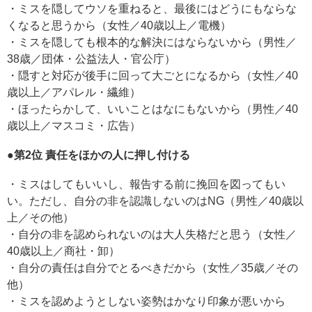
・ミスを隠してウソを重ねると、最後にはどうにもならな
くなると思うから（女性／40歳以上／電機）
・ミスを隠しても根本的な解決にはならないから（男性／
38歳／団体・公益法人・官公庁）
・隠すと対応が後手に回って大ごとになるから（女性／40
歳以上／アパレル・繊維）
・ほったらかして、いいことはなにもないから（男性／40
歳以上／マスコミ・広告）
●第2位 責任をほかの人に押し付ける
・ミスはしてもいいし、報告する前に挽回を図ってもい
い。ただし、自分の非を認識しないのはNG（男性／40歳以
上／その他）
・自分の非を認められないのは大人失格だと思う（女性／
40歳以上／商社・卸）
・自分の責任は自分でとるべきだから（女性／35歳／その
他）
・ミスを認めようとしない姿勢はかなり印象が悪いから