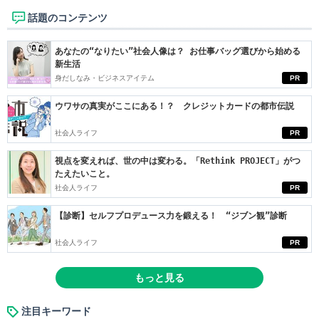
話題のコンテンツ
あなたの“なりたい”社会人像は？ お仕事バッグ選びから始める
新生活
身だしなみ・ビジネスアイテム
PR
ウワサの真実がここにある！？ クレジットカードの都市伝説
社会人ライフ
PR
視点を変えれば、世の中は変わる。「Rethink PROJECT」がつ
たえたいこと。
社会人ライフ
PR
【診断】セルフプロデュース力を鍛える！ “ジブン観”診断
社会人ライフ
PR
もっと見る
注目キーワード