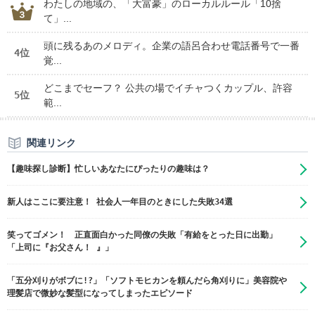
わたしの地域の、「大富豪」のローカルルール「10捨
て」...
頭に残るあのメロディ。企業の語呂合わせ電話番号で一番
4位
覚...
どこまでセーフ？ 公共の場でイチャつくカップル、許容
5位
範...
関連リンク
【趣味探し診断】忙しいあなたにぴったりの趣味は？
新人はここに要注意！ 社会人一年目のときにした失敗34選
笑ってゴメン！ 正直面白かった同僚の失敗「有給をとった日に出勤」
「上司に『お父さん！ 』」
「五分刈りがボブに!?」「ソフトモヒカンを頼んだら角刈りに」美容院や
理髪店で微妙な髪型になってしまったエピソード