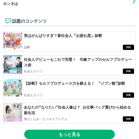
ホンネは
話題のコンテンツ
実はがんばりすぎ？新社会人『お疲れ度』診断
診断
PR
社会人デビューもこれで完璧！ 印象アップのセルフプロデュー
ス術
社会人ライフ
PR
【診断】セルフプロデュース力を鍛える！ “ジブン観”診断
社会人ライフ
PR
あなたの“なりたい”社会人像は？ お仕事バッグ選びから始める
新生活
身だしなみ・ビジネスアイテム
PR
もっと見る