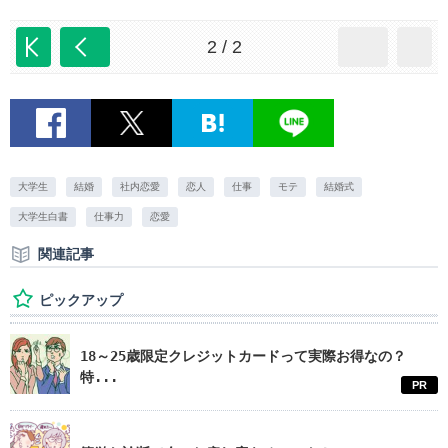
2 / 2
大学生
結婚
社内恋愛
恋人
仕事
モテ
結婚式
大学生白書
仕事力
恋愛
関連記事
ピックアップ
18～25歳限定クレジットカードって実際お得なの？
特...
PR