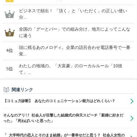
ビジネスで頻出！ 「頂く」と「いただく」の正しい使い
分...
全国の「グーとパー」での組み分け、地方によってこんな
に違う
頭に残るあのメロディ。企業の語呂合わせ電話番号で一番
4位
覚...
わたしの地域の、「大富豪」のローカルルール「10捨
5位
て」...
関連リンク
【コミュ力診断】 あなたのコミュニケーション能力はどれくらい？
そんなのアリ!? 社会人が目撃した結婚式の仰天スピーチ「新婦に好きだ
った」「死ねばいいと思った」
「 大学時代の恋人とそのまま結婚」が一番幸せだと思う？ 社会人女性の