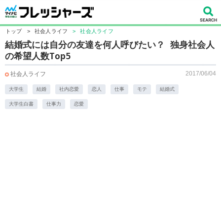
トップ
>
社会人ライフ
>
社会人ライフ
結婚式には自分の友達を何人呼びたい？ 独身社会人
の希望人数Top5
2017/06/04
社会人ライフ
大学生
結婚
社内恋愛
恋人
仕事
モテ
結婚式
大学生白書
仕事力
恋愛