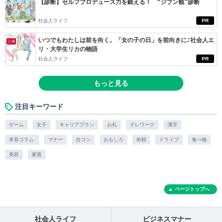
【診断】セルフプロデュース力を鍛える！ “ジブン観”診断
社会人ライフ
PR
いつでもわたしは前を向く。「女の子の日」を前向きに♪社会人エ
リ・大学生リカの物語
社会人ライフ
PR
もっと見る
注目キーワード
ゲーム
女子
キャリアプラン
お礼
テレワーク
漢字
本音コラム.
マナー
合コン
おもしろ
依頼
ドライブ
食べ物
美容
家賃
ページトップへ
社会人ライフ
ビジネスマナー