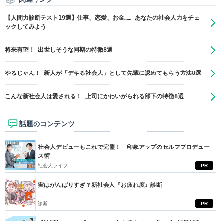
【人間力診断テスト19選】仕事、恋愛、お金…… あなたの社会人力をチェ
ックしてみよう
将来有望！ 出世しそうな同期の特徴8選
やるじゃん！ 新人が「デキる社会人」として先輩に認めてもらう方法8選
こんな新社会人は愛される！ 上司にかわいがられる部下の特徴8選
話題のコンテンツ
社会人デビューもこれで完璧！ 印象アップのセルフプロデュー
ス術
社会人ライフ
PR
実はがんばりすぎ？新社会人『お疲れ度』診断
診断
PR