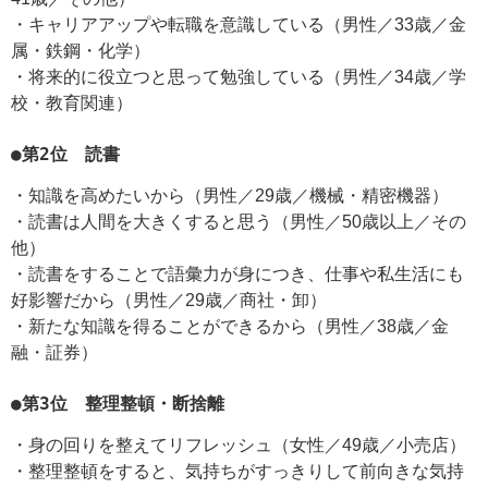
・キャリアアップや転職を意識している（男性／33歳／金
属・鉄鋼・化学）
・将来的に役立つと思って勉強している（男性／34歳／学
校・教育関連）
●第2位 読書
・知識を高めたいから（男性／29歳／機械・精密機器）
・読書は人間を大きくすると思う（男性／50歳以上／その
他）
・読書をすることで語彙力が身につき、仕事や私生活にも
好影響だから（男性／29歳／商社・卸）
・新たな知識を得ることができるから（男性／38歳／金
融・証券）
●第3位 整理整頓・断捨離
・身の回りを整えてリフレッシュ（女性／49歳／小売店）
・整理整頓をすると、気持ちがすっきりして前向きな気持