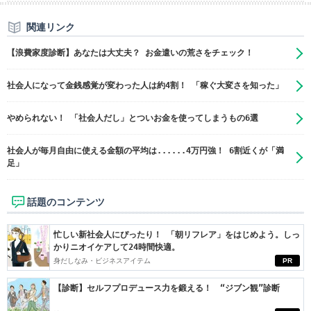
関連リンク
【浪費家度診断】あなたは大丈夫？ お金遣いの荒さをチェック！
社会人になって金銭感覚が変わった人は約4割！ 「稼ぐ大変さを知った」
やめられない！ 「社会人だし」とついお金を使ってしまうもの6選
社会人が毎月自由に使える金額の平均は......4万円強！ 6割近くが「満
足」
話題のコンテンツ
忙しい新社会人にぴったり！ 「朝リフレア」をはじめよう。しっ
かりニオイケアして24時間快適。
身だしなみ・ビジネスアイテム
PR
【診断】セルフプロデュース力を鍛える！ “ジブン観”診断