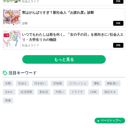
社会人ライフ
PR
実はがんばりすぎ？新社会人『お疲れ度』診断
診断
PR
いつでもわたしは前を向く。「女の子の日」を前向きに♪社会人エ
リ・大学生リカの物語
社会人ライフ
PR
もっと見る
注目キーワード
出勤
社会人
付き合い
豆知識
リフレッシュ
運転
無駄遣い
Q＆A.
生活習慣
新生活
片思い
イライラ
LINE
地元ネタ
研修
ページトップへ