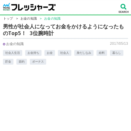
トップ
>
お金の知識
>
お金の知識
男性が社会人になってお金をかけるようになったも
のTop5！ 3位腕時計
2017/05/13
お金の知識
社会人生活
お金持ち
お金
社会人
身だしなみ
給料
暮らし
貯金
節約
ボーナス