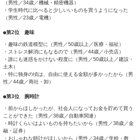
（男性／34歳／機械・精密機器）
・学生時代に比べると少しいいものを買うようになった
（男性／23歳／電機）
●第2位 趣味
・趣味の鉄道模型に（男性／50歳以上／医療・福祉）
・ストレス解消にもなるので（男性／44歳／小売店）
・誰にも迷惑をかけない程度に（男性／50歳以上／建設・
土木）
・特に独身の頃は、自由に使える金額が多かったから（男
性／44歳／商社・卸）
●第3位 腕時計
・前からほしかったが、社会人になってお金を貯めて買う
ことができた（男性／38歳／自動車関連）
・時計くらいはよいものを持ちたいから（男性／38歳／金
融・証券）
・おしゃれな時計がほしいから（男性／34歳／学校・教