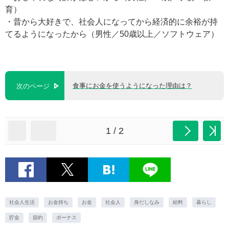
育）
・昔から大好きで、社会人になってから経済的に余裕が持
てるようになったから（男性／50歳以上／ソフトウェア）
食事にお金を使うようになった理由は？
次のページ
1 / 2
社会人生活
お金持ち
お金
社会人
身だしなみ
給料
暮らし
貯金
節約
ボーナス