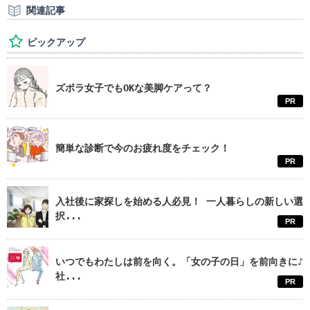
関連記事
ピックアップ
ズボラ女子でもOKな美脚ケアって？
PR
簡単な診断で今のお疲れ度をチェック！
PR
入社後に家探しを始める人必見！ 一人暮らしの新しい選
択...
PR
いつでもわたしは前を向く。「女の子の日」を前向きに♪
社...
PR