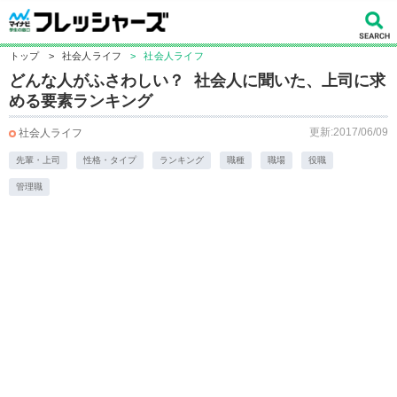
トップ
>
社会人ライフ
>
社会人ライフ
どんな人がふさわしい？ 社会人に聞いた、上司に求
める要素ランキング
更新:2017/06/09
社会人ライフ
先輩・上司
性格・タイプ
ランキング
職種
職場
役職
管理職