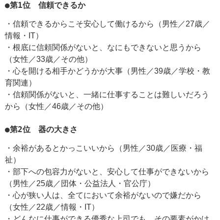
●第1位 信頼できるか
・信頼できるからこそ安心して働けるから（男性／27歳／
情報・IT）
・根底に信頼関係がないと、なにもできないと思うから
（女性／33歳／その他）
・心を開ける相手かどうかが大事（男性／39歳／学校・教
育関連）
・信頼関係がないと、一緒に仕事することは難しいだろう
から（女性／46歳／その他）
●第2位 器の大きさ
・余裕があるとかっこいいから（男性／30歳／医療・福
祉）
・部下への包容力がないと、安心して仕事ができないから
（男性／25歳／団体・公益法人・官公庁）
・心が狭い人は、全てにおいて余裕がないので嫌だから
（女性／22歳／情報・IT）
・どんなに仕事ができる優秀な上司でも、その要素がかけ