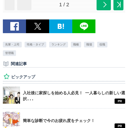
1 / 2
先輩・上司
性格・タイプ
ランキング
職種
職場
役職
管理職
関連記事
ピックアップ
入社後に家探しを始める人必見！ 一人暮らしの新しい選
択...
PR
簡単な診断で今のお疲れ度をチェック！
PR