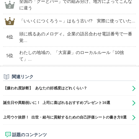
全国の「グーとパー」での組み分け、地方によってこんな
に違う
「いいくにつくろう～」はもう古い!? 実際に使っていた...
頭に残るあのメロディ。企業の語呂合わせ電話番号で一番
4位
覚...
わたしの地域の、「大富豪」のローカルルール「10捨
5位
て」...
関連リンク
【嫌われ度診断】 あなたの好感度はどれくらい？
誕生日や異動祝いに！ 上司に喜ばれるおすすめプレゼント16選
上司ウケ抜群！ 出世・給与に貢献するための自己評価シートの書き方8選
話題のコンテンツ