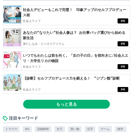
社会人デビューもこれで完璧！ 印象アップのセルフプロデュー
ス術
社会人ライフ
PR
あなたの“なりたい”社会人像は？ お仕事バッグ選びから始める
新生活
身だしなみ・ビジネスアイテム
PR
いつでもわたしは前を向く。「女の子の日」を前向きに♪社会人エ
リ・大学生リカの物語
社会人ライフ
PR
【診断】セルフプロデュース力を鍛える！ “ジブン観”診断
社会人ライフ
PR
もっと見る
注目キーワード
トラウマ
NG
冠婚葬祭
女子
買い物
活字
ゲーム
雑学.