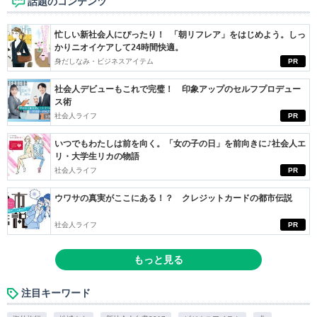
話題のコンテンツ
忙しい新社会人にぴったり！ 「朝リフレア」をはじめよう。しっ
かりニオイケアして24時間快適。
身だしなみ・ビジネスアイテム
PR
社会人デビューもこれで完璧！ 印象アップのセルフプロデュー
ス術
社会人ライフ
PR
いつでもわたしは前を向く。「女の子の日」を前向きに♪社会人エ
リ・大学生リカの物語
社会人ライフ
PR
ウワサの真実がここにある！？ クレジットカードの都市伝説
社会人ライフ
PR
もっと見る
注目キーワード