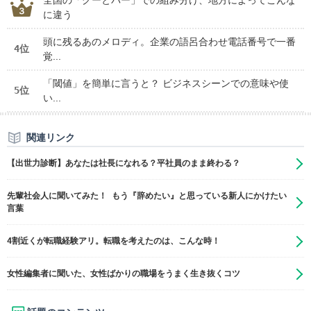
全国の「グーとパー」での組み分け、地方によってこんな
に違う
頭に残るあのメロディ。企業の語呂合わせ電話番号で一番
4位
覚...
「閾値」を簡単に言うと？ ビジネスシーンでの意味や使
5位
い...
関連リンク
【出世力診断】あなたは社長になれる？平社員のまま終わる？
先輩社会人に聞いてみた！ もう『辞めたい』と思っている新人にかけたい
言葉
4割近くが転職経験アリ。転職を考えたのは、こんな時！
女性編集者に聞いた、女性ばかりの職場をうまく生き抜くコツ