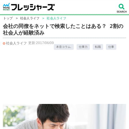
トップ
>
社会人ライフ
>
社会人ライフ
会社の同僚をネットで検索したことはある？ 2割の
社会人が経験済み
更新:2017/06/09
社会人ライフ
本音コラム.
仕事力
転職
仕事