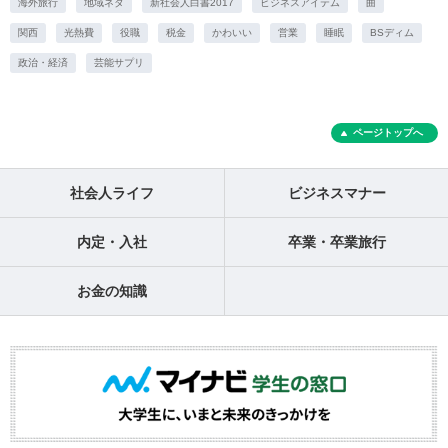
海外旅行
地域ネタ
新社会人白書2017
ビジネスアイテム
曲
関西
光熱費
役職
税金
かわいい
営業
睡眠
BSディム
政治・経済
芸能サプリ
ページトップへ
社会人ライフ
ビジネスマナー
内定・入社
卒業・卒業旅行
お金の知識