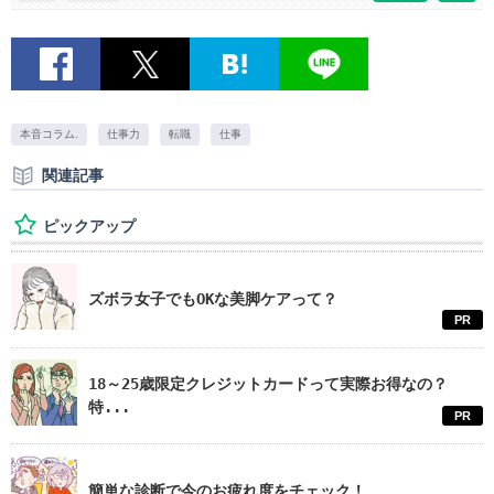
本音コラム.
仕事力
転職
仕事
関連記事
ピックアップ
ズボラ女子でもOKな美脚ケアって？
PR
18～25歳限定クレジットカードって実際お得なの？
特...
PR
簡単な診断で今のお疲れ度をチェック！