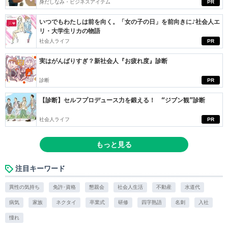
身だしなみ・ビジネスアイテム
PR
いつでもわたしは前を向く。「女の子の日」を前向きに♪社会人エ
リ・大学生リカの物語
社会人ライフ
PR
実はがんばりすぎ？新社会人『お疲れ度』診断
診断
PR
【診断】セルフプロデュース力を鍛える！ “ジブン観”診断
社会人ライフ
PR
もっと見る
注目キーワード
異性の気持ち
免許･資格
懇親会
社会人生活
不動産
水道代
病気
家族
ネクタイ
卒業式
研修
四字熟語
名刺
入社
憧れ