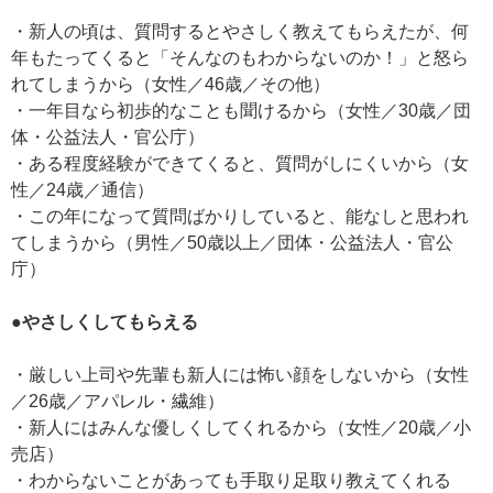
・新人の頃は、質問するとやさしく教えてもらえたが、何
年もたってくると「そんなのもわからないのか！」と怒ら
れてしまうから（女性／46歳／その他）
・一年目なら初歩的なことも聞けるから（女性／30歳／団
体・公益法人・官公庁）
・ある程度経験ができてくると、質問がしにくいから（女
性／24歳／通信）
・この年になって質問ばかりしていると、能なしと思われ
てしまうから（男性／50歳以上／団体・公益法人・官公
庁）
●やさしくしてもらえる
・厳しい上司や先輩も新人には怖い顔をしないから（女性
／26歳／アパレル・繊維）
・新人にはみんな優しくしてくれるから（女性／20歳／小
売店）
・わからないことがあっても手取り足取り教えてくれる