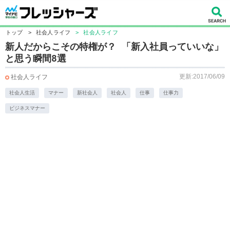
トップ
>
社会人ライフ
>
社会人ライフ
新人だからこその特権が？ 「新入社員っていいな」
と思う瞬間8選
更新:2017/06/09
社会人ライフ
社会人生活
マナー
新社会人
社会人
仕事
仕事力
ビジネスマナー