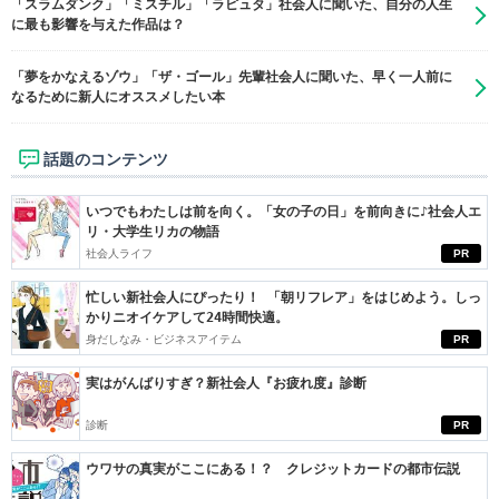
「スラムダンク」「ミスチル」「ラピュタ」社会人に聞いた、自分の人生
に最も影響を与えた作品は？
「夢をかなえるゾウ」「ザ・ゴール」先輩社会人に聞いた、早く一人前に
なるために新人にオススメしたい本
話題のコンテンツ
いつでもわたしは前を向く。「女の子の日」を前向きに♪社会人エ
リ・大学生リカの物語
社会人ライフ
PR
忙しい新社会人にぴったり！ 「朝リフレア」をはじめよう。しっ
かりニオイケアして24時間快適。
身だしなみ・ビジネスアイテム
PR
実はがんばりすぎ？新社会人『お疲れ度』診断
診断
PR
ウワサの真実がここにある！？ クレジットカードの都市伝説