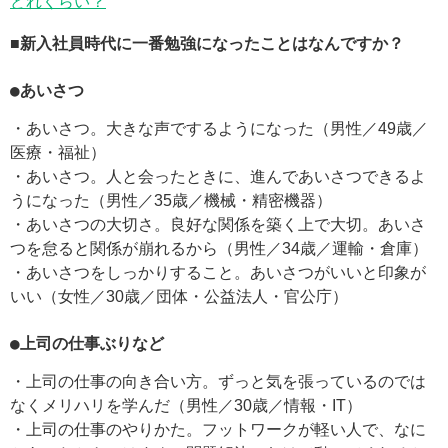
どれくらい？
■新入社員時代に一番勉強になったことはなんですか？
●あいさつ
・あいさつ。大きな声でするようになった（男性／49歳／
医療・福祉）
・あいさつ。人と会ったときに、進んであいさつできるよ
うになった（男性／35歳／機械・精密機器）
・あいさつの大切さ。良好な関係を築く上で大切。あいさ
つを怠ると関係が崩れるから（男性／34歳／運輸・倉庫）
・あいさつをしっかりすること。あいさつがいいと印象が
いい（女性／30歳／団体・公益法人・官公庁）
●上司の仕事ぶりなど
・上司の仕事の向き合い方。ずっと気を張っているのでは
なくメリハリを学んだ（男性／30歳／情報・IT）
・上司の仕事のやりかた。フットワークが軽い人で、なに