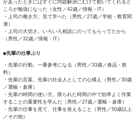
かあったときにはすぐに問題解決にむけて動いてくれると
ころが勉強になった（女性／42歳／情報・IT）
・上司の働き方。見て学べた（男性／27歳／学校・教育関
連）
・上司の大切さ。いろいろ相談にのってもらってたから
（男性／32歳／情報・IT）
●先輩の仕事ぶり
・先輩の行動。一番参考になる（男性／33歳／食品・飲
料）
・先輩の言葉。先輩の社会人としての心構え（男性／30歳
／運輸・倉庫）
・先輩の時間の使い方。限られた時間の中で効率よく作業
することの重要性を学んだ（男性／27歳／運輸・倉庫）
・先輩の仕事を見て、仕事を覚えること（男性／50歳以上
／その他）