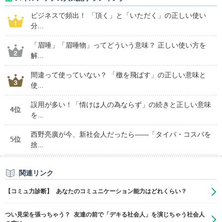
ビジネスで頻出！ 「頂く」と「いただく」の正しい使い
分...
「眉唾」「眉唾物」ってどういう意味？ 正しい使い方を
解...
間違って使っていない？ 「檄を飛ばす」の正しい意味と
使...
誤用が多い！「情けは人の為ならず」の続きと正しい意味
4位
を...
西野亮廣が今、新社会人だったら――「タイパ・コスパを
5位
捨...
関連リンク
【コミュ力診断】 あなたのコミュニケーション能力はどれくらい？
つい見栄を張っちゃう？ 友達の前で「デキる社会人」を演じちゃう社会人