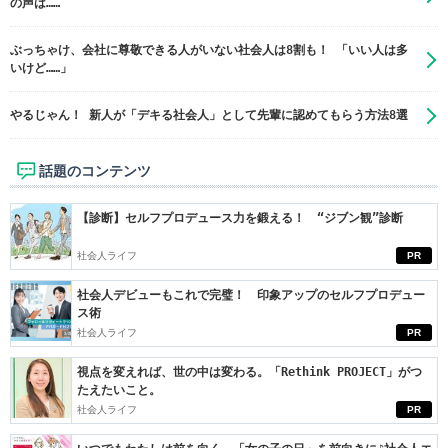
の声は……
ぶっちゃけ、会社に尊敬できる人がいない社会人は8割も！ 「いい人は多
いけど……」
やるじゃん！ 新人が「デキる社会人」として先輩に認めてもらう方法8選
話題のコンテンツ
【診断】セルフプロデュース力を鍛える！ “ジブン観”診断
社会人ライフ
PR
社会人デビューもこれで完璧！ 印象アップのセルフプロデュー
ス術
社会人ライフ
PR
視点を変えれば、世の中は変わる。「Rethink PROJECT」がつ
たえたいこと。
社会人ライフ
PR