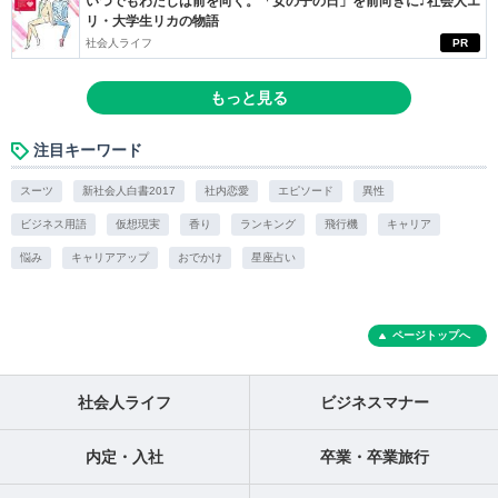
いつでもわたしは前を向く。「女の子の日」を前向きに♪社会人エ
リ・大学生リカの物語
社会人ライフ
PR
もっと見る
注目キーワード
スーツ
新社会人白書2017
社内恋愛
エピソード
異性
ビジネス用語
仮想現実
香り
ランキング
飛行機
キャリア
悩み
キャリアアップ
おでかけ
星座占い
ページトップへ
社会人ライフ
ビジネスマナー
内定・入社
卒業・卒業旅行