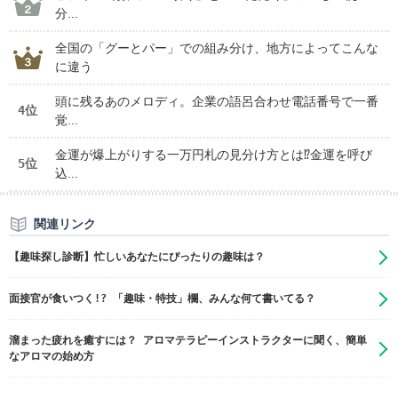
分...
全国の「グーとパー」での組み分け、地方によってこんな
に違う
頭に残るあのメロディ。企業の語呂合わせ電話番号で一番
4位
覚...
金運が爆上がりする一万円札の見分け方とは⁉金運を呼び
5位
込...
関連リンク
【趣味探し診断】忙しいあなたにぴったりの趣味は？
面接官が食いつく!? 「趣味・特技」欄、みんな何て書いてる？
溜まった疲れを癒すには？ アロマテラピーインストラクターに聞く、簡単
なアロマの始め方