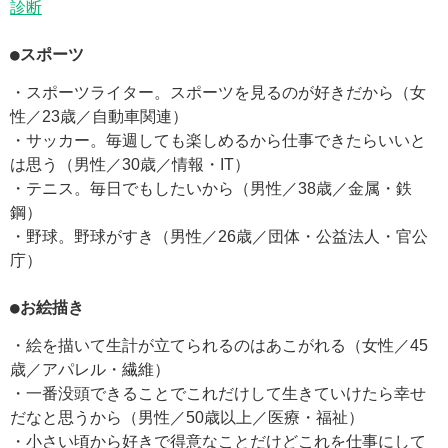
診断
●スポーツ
・スポーツライター。スポーツを見るのが好きだから（女
性／23歳／自動車関連）
・サッカー。毎週しても楽しめるから仕事できたらいいと
は思う（男性／30歳／情報・IT）
・テニス。毎日でもしたいから（男性／38歳／金属・鉄
鋼）
・野球。野球がすき（男性／26歳／団体・公益法人・官公
庁）
●お絵描き
・絵を描いて生計が立てられるのはあこがれる（女性／45
歳／アパレル・繊維）
・一番没頭できることでこれだけして生きていけたら幸せ
だなと思うから（男性／50歳以上／医療・福祉）
・小さい頃から好きで得意なことだけどこれを仕事にして