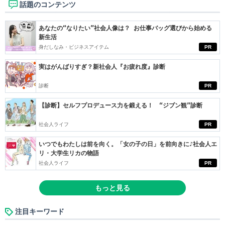
話題のコンテンツ
あなたの“なりたい”社会人像は？ お仕事バッグ選びから始める
新生活
身だしなみ・ビジネスアイテム
PR
実はがんばりすぎ？新社会人『お疲れ度』診断
診断
PR
【診断】セルフプロデュース力を鍛える！ “ジブン観”診断
社会人ライフ
PR
いつでもわたしは前を向く。「女の子の日」を前向きに♪社会人エ
リ・大学生リカの物語
社会人ライフ
PR
もっと見る
注目キーワード