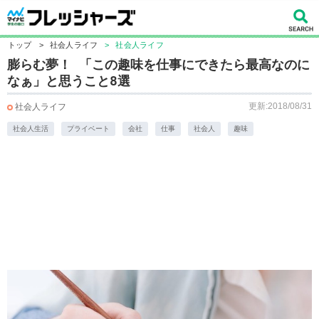
トップ
>
社会人ライフ
>
社会人ライフ
膨らむ夢！ 「この趣味を仕事にできたら最高なのに
なぁ」と思うこと8選
更新:2018/08/31
社会人ライフ
社会人生活
プライベート
会社
仕事
社会人
趣味