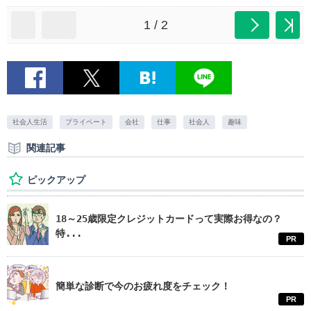
1 / 2
社会人生活
プライベート
会社
仕事
社会人
趣味
関連記事
ピックアップ
18～25歳限定クレジットカードって実際お得なの？
特...
PR
簡単な診断で今のお疲れ度をチェック！
PR