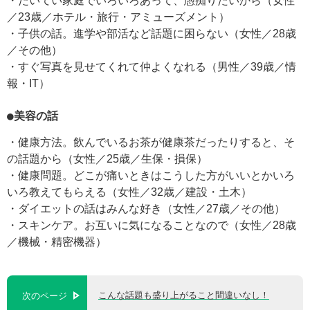
・たいてい家庭でいろいろあって、愚痴りたいから（女性
／23歳／ホテル・旅行・アミューズメント）
・子供の話。進学や部活など話題に困らない（女性／28歳
／その他）
・すぐ写真を見せてくれて仲よくなれる（男性／39歳／情
報・IT）
●美容の話
・健康方法。飲んでいるお茶が健康茶だったりすると、そ
の話題から（女性／25歳／生保・損保）
・健康問題。どこが痛いときはこうした方がいいとかいろ
いろ教えてもらえる（女性／32歳／建設・土木）
・ダイエットの話はみんな好き（女性／27歳／その他）
・スキンケア。お互いに気になることなので（女性／28歳
／機械・精密機器）
こんな話題も盛り上がること間違いなし！
次のページ