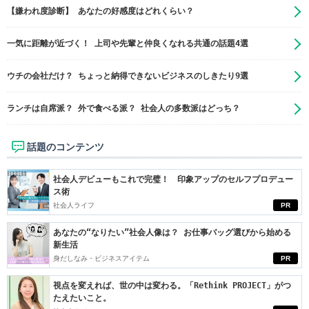
【嫌われ度診断】 あなたの好感度はどれくらい？
一気に距離が近づく！ 上司や先輩と仲良くなれる共通の話題4選
ウチの会社だけ？ ちょっと納得できないビジネスのしきたり9選
ランチは自席派？ 外で食べる派？ 社会人の多数派はどっち？
話題のコンテンツ
社会人デビューもこれで完璧！ 印象アップのセルフプロデュー
ス術
社会人ライフ
PR
あなたの“なりたい”社会人像は？ お仕事バッグ選びから始める
新生活
身だしなみ・ビジネスアイテム
PR
視点を変えれば、世の中は変わる。「Rethink PROJECT」がつ
たえたいこと。