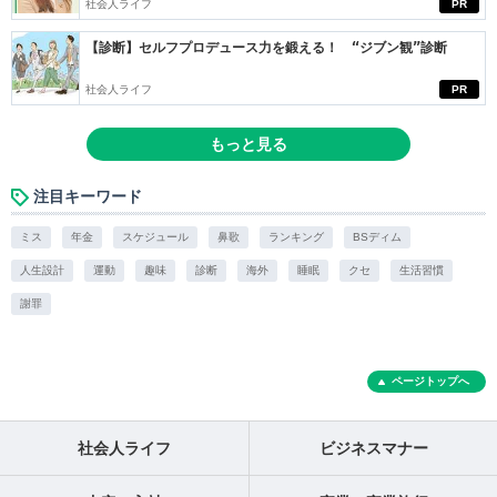
社会人ライフ
PR
【診断】セルフプロデュース力を鍛える！ “ジブン観”診断
社会人ライフ
PR
もっと見る
注目キーワード
ミス
年金
スケジュール
鼻歌
ランキング
BSディム
人生設計
運動
趣味
診断
海外
睡眠
クセ
生活習慣
謝罪
ページトップへ
社会人ライフ
ビジネスマナー