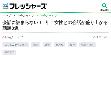
トップ
>
社会人ライフ
>
社会人ライフ
会話に詰まらない！ 年上女性との会話が盛り上がる
話題8選
2017/03/20
社会人ライフ
コミュニケーション
話題
会話
飲み会
会社
先輩・上司
おすすめ