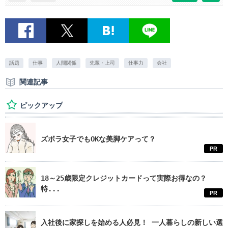
話題
仕事
人間関係
先輩・上司
仕事力
会社
関連記事
ピックアップ
ズボラ女子でもOKな美脚ケアって？
PR
18～25歳限定クレジットカードって実際お得なの？
特...
PR
入社後に家探しを始める人必見！ 一人暮らしの新しい選