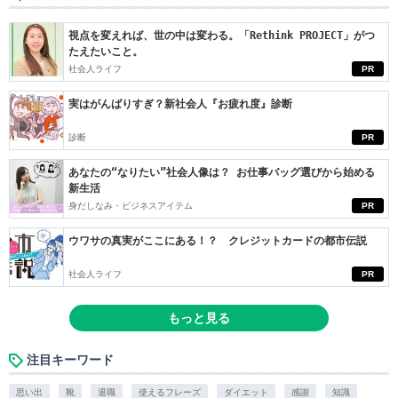
視点を変えれば、世の中は変わる。「Rethink PROJECT」がつ
たえたいこと。
社会人ライフ
PR
実はがんばりすぎ？新社会人『お疲れ度』診断
診断
PR
あなたの“なりたい”社会人像は？ お仕事バッグ選びから始める
新生活
身だしなみ・ビジネスアイテム
PR
ウワサの真実がここにある！？ クレジットカードの都市伝説
社会人ライフ
PR
もっと見る
注目キーワード
思い出
靴
退職
使えるフレーズ
ダイエット
感謝
知識