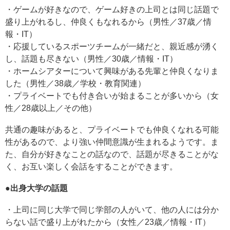
・ゲームが好きなので、ゲーム好きの上司とは同じ話題で
盛り上がれるし、仲良くもなれるから（男性／37歳／情
報・IT）
・応援しているスポーツチームが一緒だと、親近感が湧く
し、話題も尽きない（男性／30歳／情報・IT）
・ホームシアターについて興味がある先輩と仲良くなりま
した（男性／38歳／学校・教育関連）
・プライベートでも付き合いが始まることが多いから（女
性／28歳以上／その他）
共通の趣味があると、プライベートでも仲良くなれる可能
性があるので、より強い仲間意識が生まれるようです。ま
た、自分が好きなことの話なので、話題が尽きることがな
く、お互い楽しく会話をすることができます。
●
出身大学の話題
・上司に同じ大学で同じ学部の人がいて、他の人には分か
らない話で盛り上がれたから（女性／23歳／情報・IT）