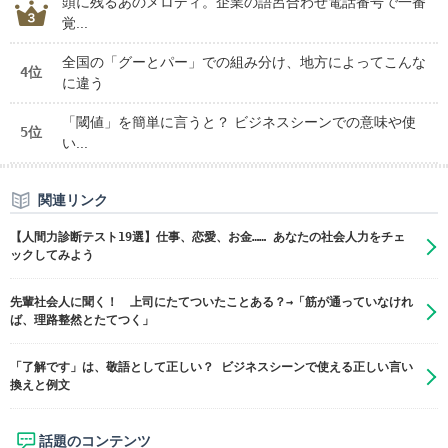
頭に残るあのメロディ。企業の語呂合わせ電話番号で一番
覚...
全国の「グーとパー」での組み分け、地方によってこんな
4位
に違う
「閾値」を簡単に言うと？ ビジネスシーンでの意味や使
5位
い...
関連リンク
【人間力診断テスト19選】仕事、恋愛、お金…… あなたの社会人力をチェ
ックしてみよう
先輩社会人に聞く！ 上司にたてついたことある？→「筋が通っていなけれ
ば、理路整然とたてつく」
「了解です」は、敬語として正しい？ ビジネスシーンで使える正しい言い
換えと例文
話題のコンテンツ