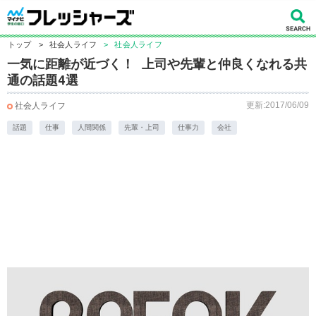
トップ
>
社会人ライフ
>
社会人ライフ
一気に距離が近づく！ 上司や先輩と仲良くなれる共
通の話題4選
更新:2017/06/09
社会人ライフ
話題
仕事
人間関係
先輩・上司
仕事力
会社