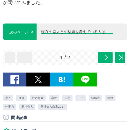
か聞いてみました。
現在の恋人との結婚を考えている人は……
次のページ
1 / 2
恋人
仕事
社内恋愛
恋愛
失恋
モテ
結婚式
結婚
仕事力
新社会人
新社会人白書2017
関連記事