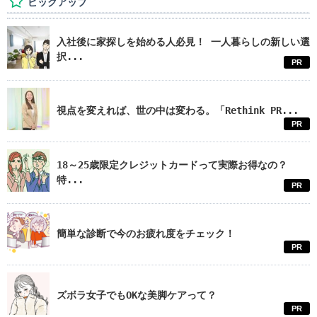
ピックアップ
入社後に家探しを始める人必見！ 一人暮らしの新しい選
択...
PR
視点を変えれば、世の中は変わる。「Rethink PR...
PR
18～25歳限定クレジットカードって実際お得なの？
特...
PR
簡単な診断で今のお疲れ度をチェック！
PR
ズボラ女子でもOKな美脚ケアって？
PR