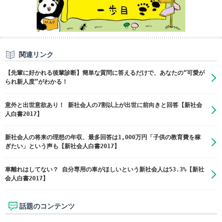
関連リンク
【先輩に好かれる後輩診断】簡単な質問に答えるだけで、あなたの“可愛が
られ新人度”がわかる！
意外と出世意欲あり！ 新社会人の7割以上が出世に前向きと回答【新社会
人白書2017】
新社会人の将来の理想の年収、最多回答は1,000万円「子供の教育費を稼
ぎたい」という声も【新社会人白書2017】
車離れはしてない？ 自分専用の車がほしいという新社会人は53.3%【新社
会人白書2017】
話題のコンテンツ