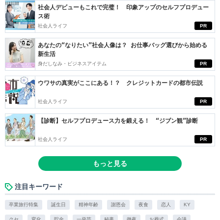
社会人デビューもこれで完璧！ 印象アップのセルフプロデュー
ス術
社会人ライフ
PR
あなたの“なりたい”社会人像は？ お仕事バッグ選びから始める
新生活
身だしなみ・ビジネスアイテム
PR
ウワサの真実がここにある！？ クレジットカードの都市伝説
社会人ライフ
PR
【診断】セルフプロデュース力を鍛える！ “ジブン観”診断
社会人ライフ
PR
もっと見る
注目キーワード
卒業旅行特集
誕生日
精神年齢
謝恩会
夜食
恋人
KY
クセ
変化
貯金
一発芸
秘書
徹夜
お葬式
会議