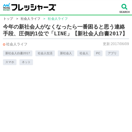
トップ
>
社会人ライフ
>
社会人ライフ
今年の新社会人がなくなったら一番困ると思う連絡
手段、圧倒的1位で「LINE」【新社会人白書2017】
更新:2017/06/09
社会人ライフ
新社会人白書2017
社会人生活
新社会人
社会人
PC
アプリ
スマホ
ネット