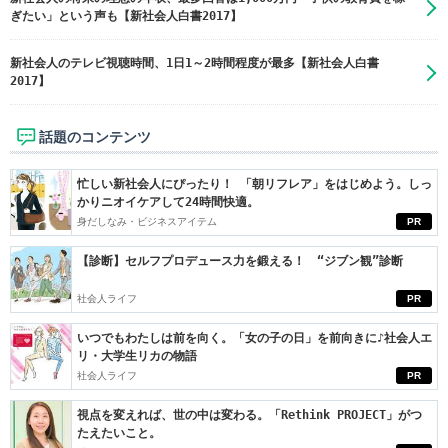
ぎたい」という声も【新社会人白書2017】
新社会人のテレビ視聴時間、1日1～2時間程度が最多【新社会人白書
2017】
話題のコンテンツ
忙しい新社会人にぴったり！ 「朝リフレア」をはじめよう。しっ
かりニオイケアして24時間快適。
身だしなみ・ビジネスアイテム
PR
【診断】セルフプロデュース力を鍛える！ “ジブン観”診断
社会人ライフ
PR
いつでもわたしは前を向く。「女の子の日」を前向きに♪社会人エ
リ・大学生リカの物語
社会人ライフ
PR
視点を変えれば、世の中は変わる。「Rethink PROJECT」がつ
たえたいこと。