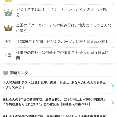
ビジネスで頻出！ 「頂く」と「いただく」の正しい使い
分...
全国の「グーとパー」での組み分け、地方によってこんな
に違う
4位
【2026年上半期】ビジネスパーソンに最も読まれた本ト...
仕事中の席外しは何分までが限界？ 社会人が思う離席時
5位
間...
関連リンク
【人間力診断テスト19選】仕事、恋愛、お金…… あなたの社会人力をチェ
ックしてみよう
新社会人の1年目の希望年収、最多回答は「250万円以上～300万円未満」
「平均程度もらえればいい」との意見も【新社会人白書2017】
新社会人の将来の理想の年収、最多回答は1,000万円「子供の教育費を稼