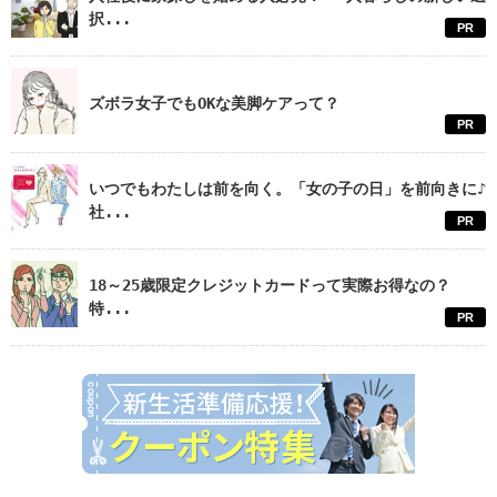
択...
PR
ズボラ女子でもOKな美脚ケアって？
PR
いつでもわたしは前を向く。「女の子の日」を前向きに♪
社...
PR
18～25歳限定クレジットカードって実際お得なの？
特...
PR