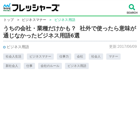
トップ
>
ビジネスマナー
>
ビジネス用語
​うちの会社・業種だけかも？ 社外で使ったら意味が
通じなかったビジネス用語6選
更新:2017/06/09
ビジネス用語
社会人生活
ビジネスマナー
仕事力
会社
社会人
マナー
新社会人
仕事
会社のルール
ビジネス用語