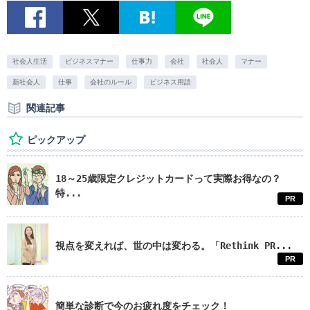
社会人生活
ビジネスマナー
仕事力
会社
社会人
マナー
新社会人
仕事
会社のルール
ビジネス用語
関連記事
ピックアップ
18～25歳限定クレジットカードって実際お得なの？
特...
PR
視点を変えれば、世の中は変わる。「Rethink PR...
PR
簡単な診断で今のお疲れ度をチェック！