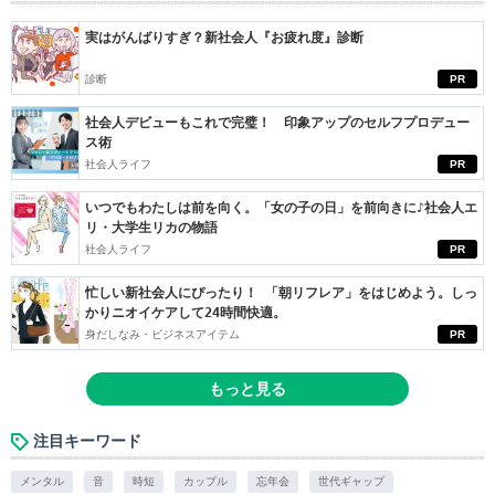
実はがんばりすぎ？新社会人『お疲れ度』診断
診断
PR
社会人デビューもこれで完璧！ 印象アップのセルフプロデュー
ス術
社会人ライフ
PR
いつでもわたしは前を向く。「女の子の日」を前向きに♪社会人エ
リ・大学生リカの物語
社会人ライフ
PR
忙しい新社会人にぴったり！ 「朝リフレア」をはじめよう。しっ
かりニオイケアして24時間快適。
身だしなみ・ビジネスアイテム
PR
もっと見る
注目キーワード
メンタル
音
時短
カップル
忘年会
世代ギャップ