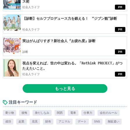
ス術
社会人ライフ
PR
【診断】セルフプロデュース力を鍛える！ “ジブン観”診断
社会人ライフ
PR
実はがんばりすぎ？新社会人『お疲れ度』診断
診断
PR
視点を変えれば、世の中は変わる。「Rethink PROJECT」がつ
たえたいこと。
社会人ライフ
PR
もっと見る
注目キーワード
乗り物
後悔
身だしなみ
関西
電車
仕事力
会社のルール
成功
起業
花見
財布
アニマル
デート
SNS
無駄遣い