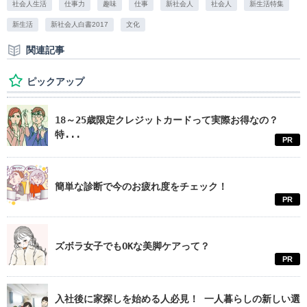
社会人生活
仕事力
趣味
仕事
新社会人
社会人
新生活特集
新生活
新社会人白書2017
文化
関連記事
ピックアップ
18～25歳限定クレジットカードって実際お得なの？
特...
PR
簡単な診断で今のお疲れ度をチェック！
PR
ズボラ女子でもOKな美脚ケアって？
PR
入社後に家探しを始める人必見！ 一人暮らしの新しい選