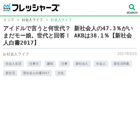
トップ
>
社会人ライフ
>
社会人ライフ
アイドルで言うと何世代？ 新社会人の47.3％がい
まだモー娘。世代と回答！ AKBは38.1％【新社会
人白書2017】
2017/03/15
社会人ライフ
社会人生活
仕事力
趣味
仕事
新社会人
社会人
新生活特集
新生活
新社会人白書2017
文化