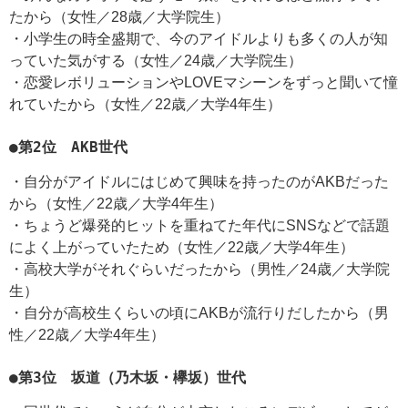
たから（女性／28歳／大学院生）
・小学生の時全盛期で、今のアイドルよりも多くの人が知
っていた気がする（女性／24歳／大学院生）
・恋愛レボリューションやLOVEマシーンをずっと聞いて憧
れていたから（女性／22歳／大学4年生）
●第2位 AKB世代
・自分がアイドルにはじめて興味を持ったのがAKBだった
から（女性／22歳／大学4年生）
・ちょうど爆発的ヒットを重ねてた年代にSNSなどで話題
によく上がっていたため（女性／22歳／大学4年生）
・高校大学がそれぐらいだったから（男性／24歳／大学院
生）
・自分が高校生くらいの頃にAKBが流行りだしたから（男
性／22歳／大学4年生）
●第3位 坂道（乃木坂・欅坂）世代