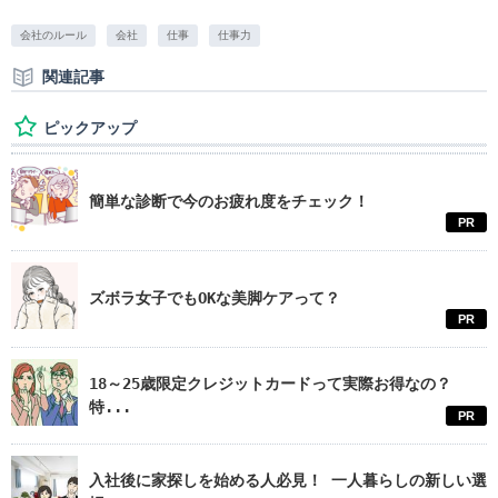
会社のルール
会社
仕事
仕事力
関連記事
ピックアップ
簡単な診断で今のお疲れ度をチェック！
PR
ズボラ女子でもOKな美脚ケアって？
PR
18～25歳限定クレジットカードって実際お得なの？
特...
PR
入社後に家探しを始める人必見！ 一人暮らしの新しい選