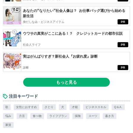
あなたの“なりたい”社会人像は？ お仕事バッグ選びから始める
新生活
身だしなみ・ビジネスアイテム
PR
ウワサの真実がここにある！？ クレジットカードの都市伝説
社会人ライフ
PR
実はがんばりすぎ？新社会人『お疲れ度』診断
診断
PR
もっと見る
注目キーワード
歌
女性におすすめ
さとり
犬
才能
ビジネススキル
Q＆A.
悩み
方言
食べ物
ライフプラン
保険
スーツ
書き方
家賃