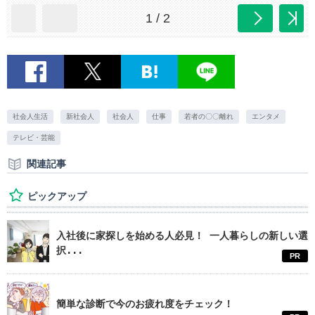
1 / 2
社会人生活
新社会人
社会人
仕事
若者の〇〇離れ
エンタメ
テレビ・芸能
関連記事
ピックアップ
入社後に家探しを始める人必見！ 一人暮らしの新しい選
択...
PR
簡単な診断で今のお疲れ度をチェック！