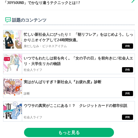
「JOYSOUND」でかなり違うテクニックとは!?
話題のコンテンツ
忙しい新社会人にぴったり！ 「朝リフレア」をはじめよう。しっ
かりニオイケアして24時間快適。
身だしなみ・ビジネスアイテム
PR
いつでもわたしは前を向く。「女の子の日」を前向きに♪社会人エ
リ・大学生リカの物語
社会人ライフ
PR
実はがんばりすぎ？新社会人『お疲れ度』診断
診断
PR
ウワサの真実がここにある！？ クレジットカードの都市伝説
社会人ライフ
PR
もっと見る