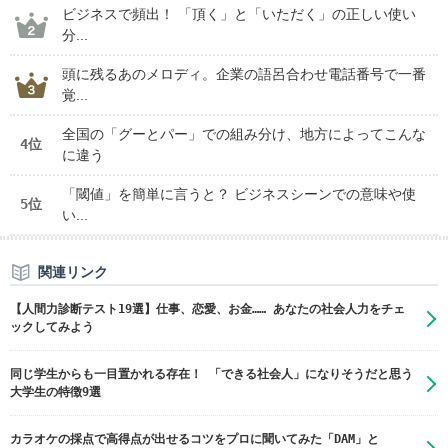
ビジネスで頻出！ 「頂く」と「いただく」の正しい使い
分...
頭に残るあのメロディ。企業の語呂合わせ電話番号で一番
覚...
全国の「グーとパー」での組み分け、地方によってこんな
4位
に違う
「閾値」を簡単に言うと？ ビジネスシーンでの意味や使
5位
い...
関連リンク
【人間力診断テスト19選】仕事、恋愛、お金…… あなたの社会人力をチェ
ックしてみよう
同じ学生からも一目置かれる存在！ 「できる社会人」になりそうだと思う
大学生の特徴9選
カラオケの採点で高得点が出せるコツをプロに聞いてみた「DAM」と